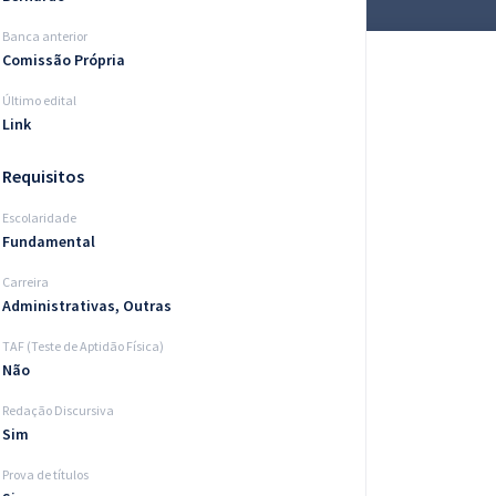
Banca anterior
Comissão Própria
Último edital
Link
Requisitos
Escolaridade
Fundamental
Carreira
Administrativas, Outras
TAF (Teste de Aptidão Física)
Não
Redação Discursiva
Sim
Prova de títulos