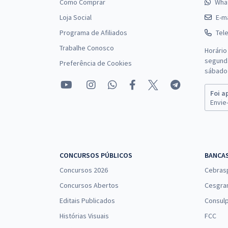
Como Comprar
Wha
Loja Social
E-ma
Programa de Afiliados
Tel
Trabalhe Conosco
Horário
segunda
Preferência de Cookies
sábado 
Foi a
Envie-
CONCURSOS PÚBLICOS
BANCA
Concursos 2026
Cebras
Concursos Abertos
Cesgra
Editais Publicados
Consulp
Histórias Visuais
FCC