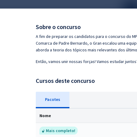
Pós
Graduação
Sobre o concurso
OAB
A fim de preparar os candidatos para o concurso do MP G
Comarca de Padre Bernardo, o Gran escalou uma equip
Mentorias
aborda a teoria dos tópicos mais relevantes dos último
Então, vamos unir nossas forças! Vamos estudar juntos
Questões grátis
Conteúdo gratuito
Cursos deste concurso
Blog
Pacotes
Aprovados
Nome
Atendimento
Mais completo!