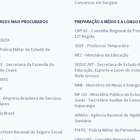
Concursos em Sergipe
RSOS MAIS PROCURADOS
PREPARAÇÃO A MÉDIO E A LONGO
CRP SC - Conselho Regional de Psic
12ª Região
 DELTA
SEDF - Professor Temporário
Polícia Militar do Estado de
s
MEC - Ministério da Educação
E - Secretaria da Fazenda do
SEDUC/MT - Secretaria de Estado 
 do Ceará
Educação, Esporte e Lazer do est
Mato Grosso
BRAS
MME - Ministério de Minas e Energi
DF
MP GO - Ministério Público do Esta
- Empresa Brasileira de Serviços
Goiás - Secretário Auxiliar da Com
lares
Itapuranga
o Brasil
ANVISA - Agência Nacional de Vigilâ
Sanitária
PM PE - Polícia Militar de Pernamb
Instituto Nacional do Seguro Social
CRECI MT - Conselho Regional de