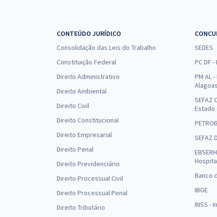
CONTEÚDO JURÍDICO
CONCU
Consolidação das Leis do Trabalho
SEDES
Constituição Federal
PC DF -
Direito Administrativo
PM AL - 
Alagoa
Direito Ambiental
SEFAZ C
Direito Civil
Estado
Direito Constitucional
PETRO
Direito Empresarial
SEFAZ 
Direito Penal
EBSERH 
Hospita
Direito Previdenciário
Banco d
Direito Processual Civil
IBGE
Direito Processual Penal
INSS - 
Direito Tributário