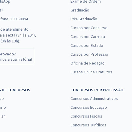
tsApp
Exame de Ordem
il
Graduação
efone: 3003-0894
Pós-Graduação
Cursos por Concurso
 de atendimento:
 a sexta (8h às 20h),
Cursos por Carreira
(9h às 13h).
Cursos por Estado
provado?
Cursos por Professor
nos a sua história!
Oficina de Redação
Cursos Online Gratuitos
S DE CONCURSOS
CONCURSOS POR PROFISSÃO
pe
Concursos Administrativos
nrio
Concursos Educação
lan
Concursos Fiscais
Concursos Jurídicos