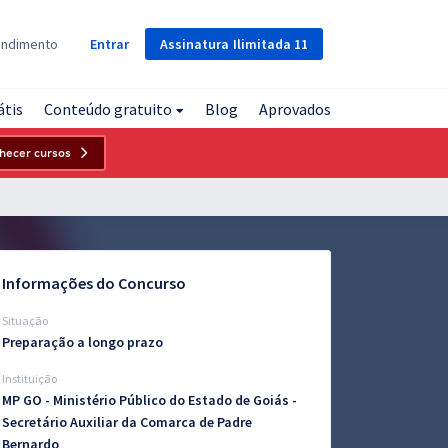
Assinatura
Ilimitada
11
endimento
Entrar
átis
Conteúdo gratuito
Blog
Aprovados
hecer cursos
Informações do Concurso
Situação
Preparação a longo prazo
Instituição
MP GO - Ministério Público do Estado de Goiás -
Secretário Auxiliar da Comarca de Padre
Bernardo