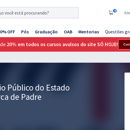
0
At
20% OFF
Pós
Graduação
OAB
Mentorias
Questões gr
 de
20% em todos os cursos avulsos do site SÓ HOJE!
Con
io Público do Estado
rca de Padre