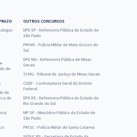
 PRAZO
OUTROS CONCURSOS
ologia -
DPE SP - Defensoria Pública do Estado de
São Paulo
PM MS - Polícia Militar de Mato Grosso do
Sul
DPE MG - Defensoria Pública de Minas
de
Gerais
ado de
TJ MG - Tribunal de Justiça de Minas Gerais
a
CGDF - Controladoria Geral do Distrito
Federal
do de
arca de
DPE RS - Defensoria Pública do Estado do
Rio Grande do Sul
ncia
MP SP - Ministério Público do Estado de
São Paulo
uco
PM SC - Polícia Militar de Santa Catarina
SEDUC RS - Secretaria de Estado da