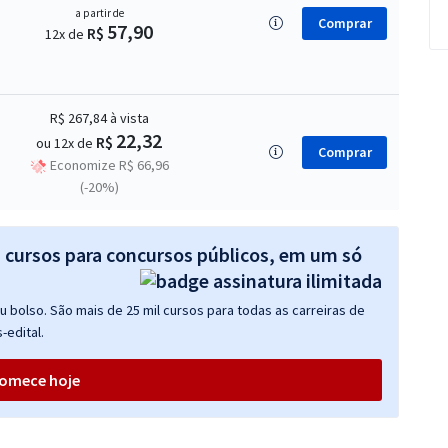
a partir de
Comprar
57,90
R$
12x de
R$ 267,84
à vista
22,32
R$
ou 12x de
Comprar
Economize R$ 66,96
(-20%)
s cursos para concursos públicos, em um só
 bolso. São mais de 25 mil cursos para todas as carreiras de
-edital.
omece hoje