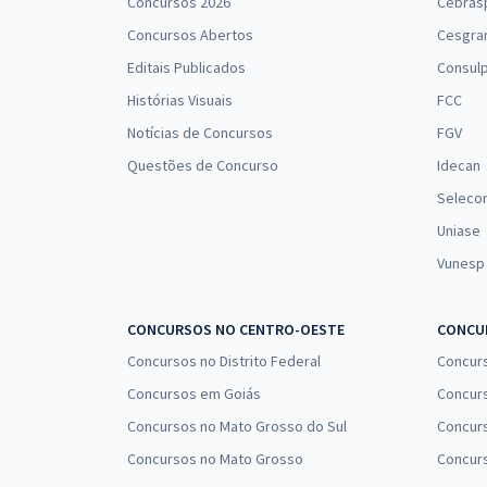
Concursos 2026
Cebras
Concursos Abertos
Cesgra
Editais Publicados
Consulp
Histórias Visuais
FCC
Notícias de Concursos
FGV
Questões de Concurso
Idecan
Seleco
Uniase
Vunesp
CONCURSOS NO CENTRO-OESTE
CONCUR
Concursos no Distrito Federal
Concur
Concursos em Goiás
Concurs
Concursos no Mato Grosso do Sul
Concurs
Concursos no Mato Grosso
Concurs