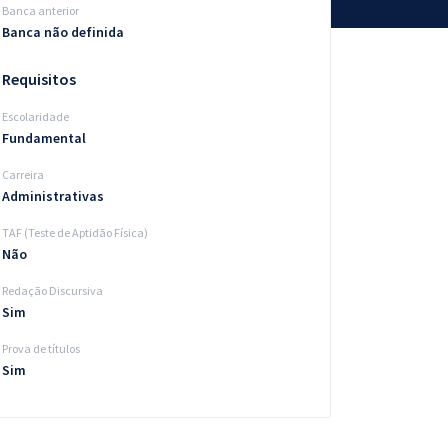
Banca anterior
Banca não definida
Requisitos
Escolaridade
Fundamental
Carreira
Administrativas
TAF (Teste de Aptidão Física)
Não
Redação Discursiva
Sim
Prova de títulos
Sim