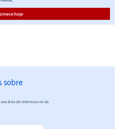
-edital.
omece hoje
s sobre
sua área de interesse ou da