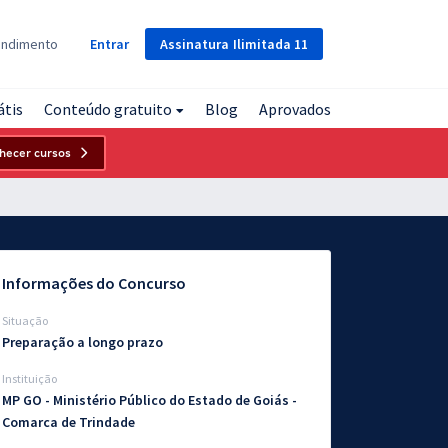
Assinatura
Ilimitada
11
endimento
Entrar
átis
Conteúdo gratuito
Blog
Aprovados
hecer cursos
Informações do Concurso
Situação
Preparação a longo prazo
Instituição
MP GO - Ministério Público do Estado de Goiás -
Comarca de Trindade