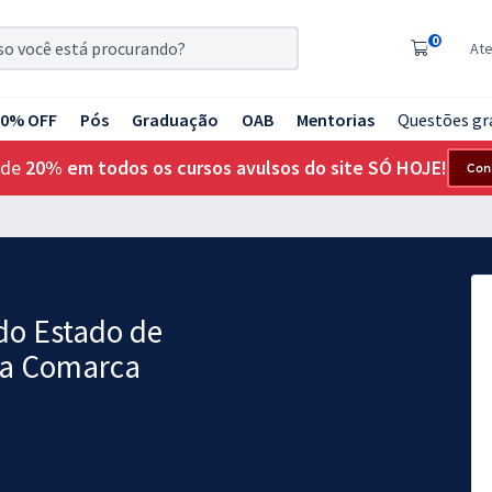
0
At
20% OFF
Pós
Graduação
OAB
Mentorias
Questões gr
 de
20% em todos os cursos avulsos do site SÓ HOJE!
Con
 do Estado de
 da Comarca