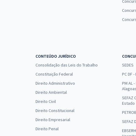
Concur
Concurs
Concur
CONTEÚDO JURÍDICO
CONCU
Consolidação das Leis do Trabalho
SEDES
Constituição Federal
PC DF -
Direito Administrativo
PM AL - 
Alagoa
Direito Ambiental
SEFAZ C
Direito Civil
Estado
Direito Constitucional
PETRO
Direito Empresarial
SEFAZ 
Direito Penal
EBSERH 