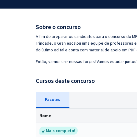
Pós
Graduação
Sobre o concurso
OAB
A fim de preparar os candidatos para o concurso do MP
Trindade, o Gran escalou uma equipe de professores ex
Mentorias
do último edital e conta com material de apoio em PDF
Então, vamos unir nossas forças! Vamos estudar juntos
Questões grátis
Conteúdo gratuito
Cursos deste concurso
Blog
Pacotes
Aprovados
Nome
Atendimento
Mais completo!