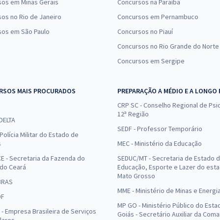
sos em Minas Gerais
Concursos na Paraíba
os no Rio de Janeiro
Concursos em Pernambuco
sos em São Paulo
Concursos no Piauí
Concursos no Rio Grande do Norte
Concursos em Sergipe
RSOS MAIS PROCURADOS
PREPARAÇÃO A MÉDIO E A LONGO
CRP SC - Conselho Regional de Psic
12ª Região
 DELTA
SEDF - Professor Temporário
Polícia Militar do Estado de
s
MEC - Ministério da Educação
E - Secretaria da Fazenda do
SEDUC/MT - Secretaria de Estado 
 do Ceará
Educação, Esporte e Lazer do est
Mato Grosso
BRAS
MME - Ministério de Minas e Energi
DF
MP GO - Ministério Público do Esta
- Empresa Brasileira de Serviços
Goiás - Secretário Auxiliar da Com