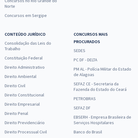
Concursos no Rio Grande do
Norte
Concursos em Sergipe
CONTEÚDO JURÍDICO
CONCURSOS MAIS
PROCURADOS
Consolidação das Leis do
Trabalho
SEDES
Constituição Federal
PC DF - DELTA
Direito Administrativo
PM AL - Polícia Militar do Estado
de Alagoas
Direito Ambiental
SEFAZ CE - Secretaria da
Direito Civil
Fazenda do Estado do Ceará
Direito Constitucional
PETROBRAS
Direito Empresarial
SEFAZ DF
Direito Penal
EBSERH - Empresa Brasileira de
Direito Previdenciário
Serviços Hospitalares
Direito Processual Civil
Banco do Brasil