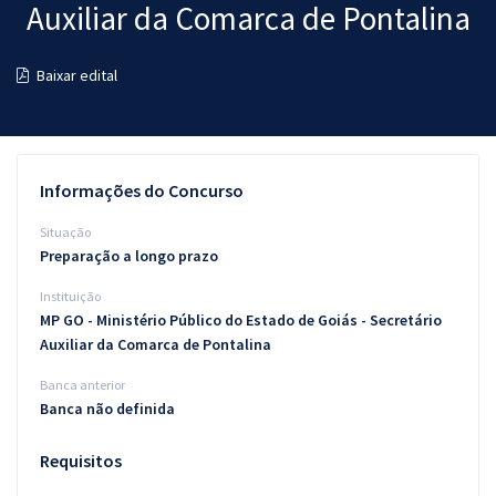
Auxiliar da Comarca de Pontalina
Pós
Graduação
Baixar edital
OAB
Mentorias
Informações do Concurso
Questões grátis
Situação
Preparação a longo prazo
Conteúdo gratuito
Instituição
Blog
MP GO - Ministério Público do Estado de Goiás - Secretário
Auxiliar da Comarca de Pontalina
Aprovados
Banca anterior
Banca não definida
Atendimento
Requisitos