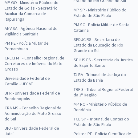
Estado do Rio Grande do Sul
MP GO - Ministério Público do
Estado de Goiás - Secretário
MP SP - Ministério Público do
Auxiliar da Comarca de
Estado de São Paulo
Itapuranga
PM SC - Polícia Militar de Santa
ANVISA - Agência Nacional de
Catarina
Vigilância Sanitária
SEDUC RS - Secretaria de
PM PE - Polícia Militar de
Estado da Educação do Rio
Pernambuco
Grande do Sul
CRECI MT - Conselho Regional de
SEJUS ES - Secretaria da Justiça
Corretores de Imóveis do Mato
do Espírito Santo
Grosso
TJ BA - Tribunal de Justiça do
Universidade Federal de
Estado da Bahia
Catalão - UFCAT
TRF 3 - Tribunal Regional Federal
UFR - Universidade Federal de
da 3ª Região
Rondonópolis
MP RO - Ministério Público de
CRA MS - Conselho Regional de
Rondônia
Administração do Mato Grosso
do Sul
TCE SP - Tribunal de Contas do
Estado de São Paulo
UFJ - Universidade Federal de
Jataí
Politec PE - Polícia Científica de