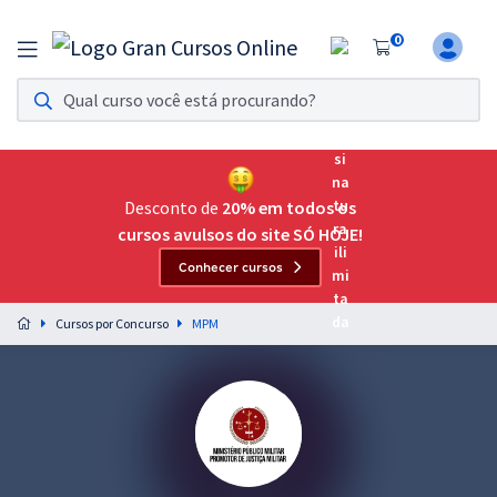
0
Assinatura Ilimitada 11
Acesso a todos os cursos. Teste grátis por 7 dias!
Assinatura OAB Até Passar
Acesso ilimitado a toda preparação para o Exame da
Desconto de
20% em todos os
Ordem, até você passar!
cursos avulsos do site SÓ HOJE!
Conhecer cursos
Residências Multiprofissionais
Preparação completa e intensiva para as principais
Cursos por Concurso
MPM
residências em saúde do Brasil
Concursos
Assinatura Ilimitada
Cursos 20% OFF