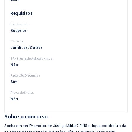
Requisitos
Escolaridade
Superior
Carreira
Jurídicas, Outras
TAF (Teste de Aptidão Física)
Não
Redação Discursiva
Sim
Prova de títulos
Não
Sobre o concurso
Sonha em ser Promotor de Justiça Militar? Então, fique por dentro da