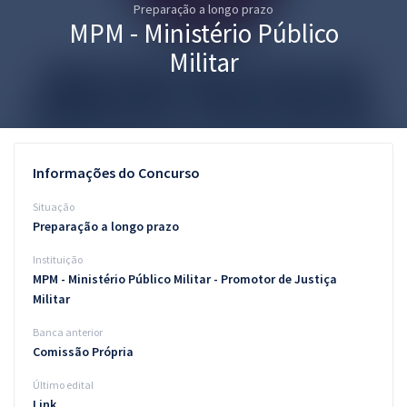
Preparação a longo prazo
Pós
MPM - Ministério Público
Graduação
Militar
OAB
Mentorias
Informações do Concurso
Questões grátis
Situação
Conteúdo gratuito
Preparação a longo prazo
Instituição
Blog
MPM - Ministério Público Militar - Promotor de Justiça
Aprovados
Militar
Banca anterior
Atendimento
Comissão Própria
Último edital
Link