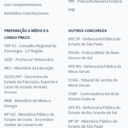
PRF - Polícia Rodoviária Federal
Leis Complementares
PND
Remédios Constitucionais
PREPARAÇÃO A MÉDIO E A
OUTROS CONCURSOS
LONGO PRAZO
DPE SP - Defensoria Pública do
Estado de São Paulo
CRP SC - Conselho Regional de
Psicologia - 12ª Região
PM MS - Polícia Militar de Mato
Grosso do Sul
SEDF - Professor Temporário
DPE MG - Defensoria Pública de
MEC - Ministério da Educação
Minas Gerais
SEDUC/MT - Secretaria de
TJ MG - Tribunal de Justiça de
Estado de Educação, Esporte e
Minas Gerais
Lazer do estado de Mato
Grosso
CGDF - Controladoria Geral do
Distrito Federal
MME - Ministério de Minas e
Energia
DPE RS - Defensoria Pública do
Estado do Rio Grande do Sul
MP GO - Ministério Público do
Estado de Goiás - Secretário
MP SP - Ministério Público do
Auxiliar da Comarca de
Estado de São Paulo