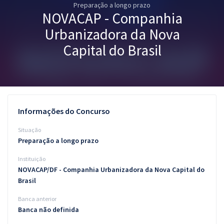
Preparação a longo prazo
Pós
NOVACAP - Companhia
Graduação
Urbanizadora da Nova
Capital do Brasil
OAB
Mentorias
Questões grátis
Informações do Concurso
Conteúdo gratuito
Situação
Preparação a longo prazo
Blog
Instituição
Aprovados
NOVACAP/DF - Companhia Urbanizadora da Nova Capital do
Brasil
Atendimento
Banca anterior
Banca não definida