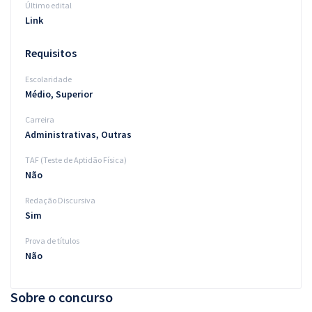
Último edital
Link
Requisitos
Escolaridade
Médio, Superior
Carreira
Administrativas, Outras
TAF (Teste de Aptidão Física)
Não
Redação Discursiva
Sim
Prova de títulos
Não
Sobre o concurso