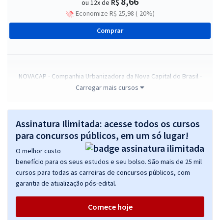
8,66
R$
ou 12x de
Economize R$ 25,98 (-20%)
Comprar
NOVACAP - Companhia Urbanizadora da Nova Capital do Brasil -
Conhecimentos Básicos e Complementares para Todos os Cargos
Carregar mais cursos
R$ 311,92
à vista
25,99
R$
ou 12x de
Assinatura Ilimitada: acesse todos os cursos
Economize R$ 77,98 (-20%)
para concursos públicos, em um só lugar!
Comprar
O melhor custo
benefício para os seus estudos e seu bolso. São mais de 25 mil
cursos para todas as carreiras de concursos públicos, com
garantia de atualização pós-edital.
NOVACAP - Companhia Urbanizadora da Nova Capital do Brasil -
Administrador
Comece hoje
R$ 399,92
à vista