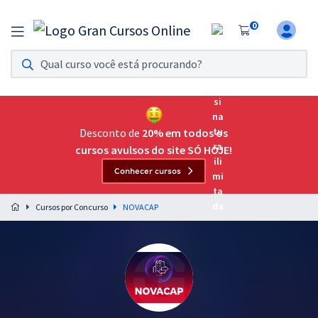
0
Assinatura Ilimitada 11
Acesso a todos os cursos. Teste grátis por 7 dias!
Assinatura OAB Até Passar
Acesso ilimitado a toda preparação para o Exame da
Desconto de
20% em todos os
Ordem, até você passar!
cursos avulsos do site SÓ HOJE!
Conhecer cursos
Residências Multiprofissionais
Preparação completa e intensiva para as principais
Cursos por Concurso
NOVACAP
residências em saúde do Brasil
Concursos
Assinatura Ilimitada
Cursos 20% OFF