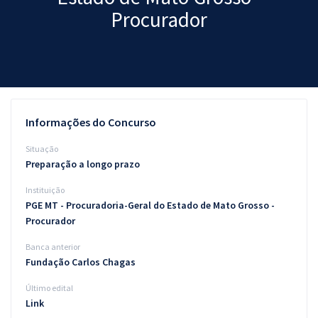
Procurador
Pós
Graduação
OAB
Mentorias
Informações do Concurso
Questões grátis
Situação
Preparação a longo prazo
Conteúdo gratuito
Instituição
Blog
PGE MT - Procuradoria-Geral do Estado de Mato Grosso -
Procurador
Aprovados
Banca anterior
Fundação Carlos Chagas
Atendimento
Último edital
Link