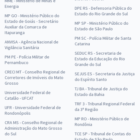
MME - Ministério de Minas e
Energia
DPE RS - Defensoria Pública do
Estado do Rio Grande do Sul
MP GO - Ministério Público do
Estado de Goiás - Secretário
MP SP - Ministério Público do
Auxiliar da Comarca de
Estado de São Paulo
Itapuranga
PM SC - Polícia Militar de Santa
ANVISA - Agência Nacional de
Catarina
Vigilância Sanitária
SEDUC RS - Secretaria de
PM PE - Polícia Militar de
Estado da Educação do Rio
Pernambuco
Grande do Sul
CRECI MT - Conselho Regional de
SEJUS ES - Secretaria da Justiça
Corretores de Imóveis do Mato
do Espírito Santo
Grosso
TJ BA - Tribunal de Justiça do
Universidade Federal de
Estado da Bahia
Catalão - UFCAT
TRF 3 - Tribunal Regional Federal
UFR - Universidade Federal de
da 3ª Região
Rondonópolis
MP RO - Ministério Público de
CRA MS - Conselho Regional de
Rondônia
Administração do Mato Grosso
do Sul
TCE SP - Tribunal de Contas do
Estado de São Paulo