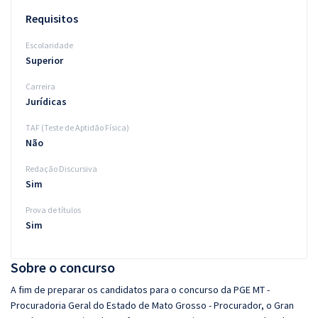
Requisitos
Escolaridade
Superior
Carreira
Jurídicas
TAF (Teste de Aptidão Física)
Não
Redação Discursiva
Sim
Prova de títulos
Sim
Sobre o concurso
A fim de preparar os candidatos para o concurso da PGE MT -
Procuradoria Geral do Estado de Mato Grosso - Procurador, o Gran