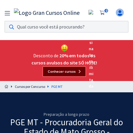
0
Assinatura Ilimitada 11
Acesso a todos os cursos. Teste grátis por 7 dias!
Assinatura OAB Até Passar
Acesso ilimitado a toda preparação para o Exame da
Desconto de
20% em todos os
Ordem, até você passar!
cursos avulsos do site SÓ HOJE!
Conhecer cursos
Residências Multiprofissionais
Preparação completa e intensiva para as principais
Cursos por Concurso
PGE MT
residências em saúde do Brasil
Concursos
Preparação a longo prazo
Assinatura Ilimitada
PGE MT - Procuradoria Geral do
Cursos 20% OFF
Estado de Mato Grosso -