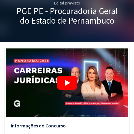
Edital previsto
Pós
PGE PE - Procuradoria Geral
Graduação
do Estado de Pernambuco
OAB
Mentorias
Questões grátis
Conteúdo gratuito
Blog
Aprovados
Atendimento
Informações do Concurso