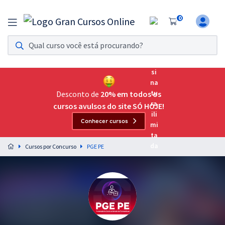
0
Assinatura Ilimitada 11
Acesso a todos os cursos. Teste grátis por 7 dias!
Assinatura OAB Até Passar
Acesso ilimitado a toda preparação para o Exame da
Desconto de
20% em todos os
Ordem, até você passar!
cursos avulsos do site SÓ HOJE!
Conhecer cursos
Residências Multiprofissionais
Preparação completa e intensiva para as principais
Cursos por Concurso
PGE PE
residências em saúde do Brasil
Concursos
Assinatura Ilimitada
Cursos 20% OFF