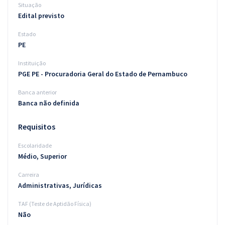
Situação
Edital previsto
Estado
PE
Instituição
PGE PE - Procuradoria Geral do Estado de Pernambuco
Banca anterior
Banca não definida
Requisitos
Escolaridade
Médio, Superior
Carreira
Administrativas, Jurídicas
TAF (Teste de Aptidão Física)
Não