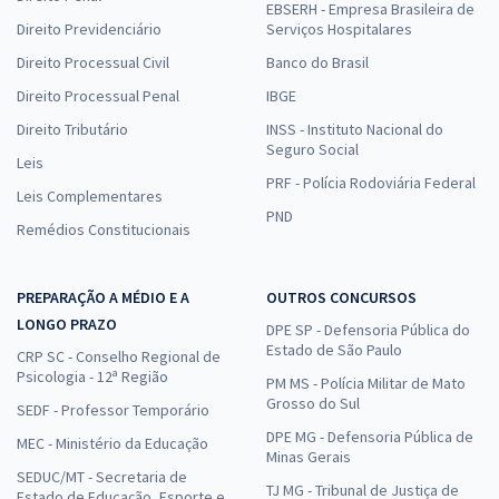
EBSERH - Empresa Brasileira de
Direito Previdenciário
Serviços Hospitalares
Direito Processual Civil
Banco do Brasil
Direito Processual Penal
IBGE
Direito Tributário
INSS - Instituto Nacional do
Seguro Social
Leis
PRF - Polícia Rodoviária Federal
Leis Complementares
PND
Remédios Constitucionais
PREPARAÇÃO A MÉDIO E A
OUTROS CONCURSOS
LONGO PRAZO
DPE SP - Defensoria Pública do
Estado de São Paulo
CRP SC - Conselho Regional de
Psicologia - 12ª Região
PM MS - Polícia Militar de Mato
Grosso do Sul
SEDF - Professor Temporário
DPE MG - Defensoria Pública de
MEC - Ministério da Educação
Minas Gerais
SEDUC/MT - Secretaria de
TJ MG - Tribunal de Justiça de
Estado de Educação, Esporte e