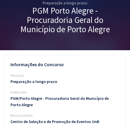
Preparação a longo prazo
Pós
PGM Porto Alegre -
Graduação
Procuradoria Geral do
Município de Porto Alegre
OAB
Mentorias
Questões grátis
Informações do Concurso
Conteúdo gratuito
Situação
Preparação a longo prazo
Blog
Instituição
Aprovados
PGM/Porto Alegre - Procuradoria Geral do Município de
Porto Alegre
Atendimento
Banca anterior
Centro de Seleção e de Promoção de Eventos UnB