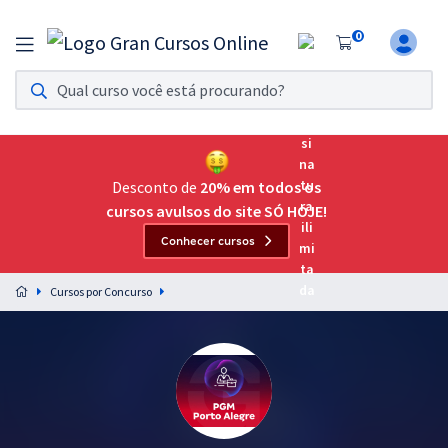
0
Assinatura Ilimitada 11
Acesso a todos os cursos. Teste grátis por 7 dias!
Assinatura OAB Até Passar
Acesso ilimitado a toda preparação para o Exame da
Desconto de
20% em todos os
Ordem, até você passar!
cursos avulsos do site SÓ HOJE!
Conhecer cursos
Residências Multiprofissionais
Preparação completa e intensiva para as principais
Cursos por Concurso
residências em saúde do Brasil
Concursos
Assinatura Ilimitada
Cursos 20% OFF