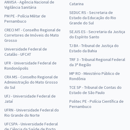
ANVISA - Agência Nacional de
Catarina
Vigilância Sanitária
SEDUC RS - Secretaria de
PM PE - Polícia Militar de
Estado da Educação do Rio
Pernambuco
Grande do Sul
CRECI MT - Conselho Regional de
SEJUS ES - Secretaria da Justiça
Corretores de Imóveis do Mato
do Espírito Santo
Grosso
TJ BA - Tribunal de Justiça do
Universidade Federal de
Estado da Bahia
Catalão - UFCAT
TRF 3 - Tribunal Regional Federal
UFR - Universidade Federal de
da 3ª Região
Rondonópolis
MP RO - Ministério Público de
CRA MS - Conselho Regional de
Rondônia
Administração do Mato Grosso
do Sul
TCE SP - Tribunal de Contas do
Estado de São Paulo
UFJ - Universidade Federal de
Jataí
Politec PE - Polícia Científica de
Pernambuco
UFRN - Universidade Federal do
Rio Grande do Norte
UFCSPA - Universidade Federal
de Ciência da Saúde de Porto