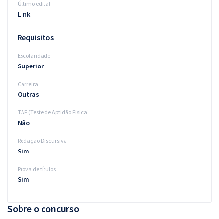
Último edital
Link
Requisitos
Escolaridade
Superior
Carreira
Outras
TAF (Teste de Aptidão Física)
Não
Redação Discursiva
Sim
Prova de títulos
Sim
Sobre o concurso