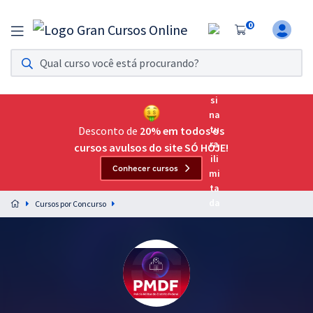
0
Assinatura Ilimitada 11
Acesso a todos os cursos. Teste grátis por 7 dias!
Assinatura OAB Até Passar
Acesso ilimitado a toda preparação para o Exame da
Desconto de
20% em todos os
Ordem, até você passar!
cursos avulsos do site SÓ HOJE!
Conhecer cursos
Residências Multiprofissionais
Preparação completa e intensiva para as principais
Cursos por Concurso
residências em saúde do Brasil
Concursos
Assinatura Ilimitada
Cursos 20% OFF