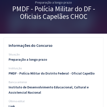
Preparação a longo prazo
Pós
PMDF - Polícia Militar do DF -
Graduação
Oficiais Capelães CHOC
OAB
Mentorias
Informações do Concurso
Questões grátis
Situação
Conteúdo gratuito
Preparação a longo prazo
Instituição
Blog
PMDF - Polícia Militar do Distrito Federal - Oficial Capelão
Aprovados
Banca anterior
Instituto de Desenvolvimento Educacional, Cultural e
Atendimento
Assistencial Nacional
Último edital
Link