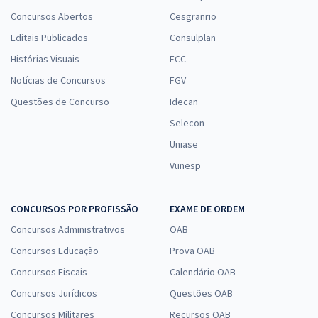
Concursos Abertos
Cesgranrio
Editais Publicados
Consulplan
Histórias Visuais
FCC
Notícias de Concursos
FGV
Questões de Concurso
Idecan
Selecon
Uniase
Vunesp
CONCURSOS POR PROFISSÃO
EXAME DE ORDEM
Concursos Administrativos
OAB
Concursos Educação
Prova OAB
Concursos Fiscais
Calendário OAB
Concursos Jurídicos
Questões OAB
Concursos Militares
Recursos OAB