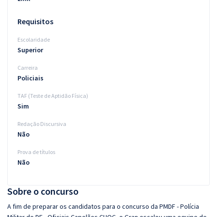
Requisitos
Escolaridade
Superior
Carreira
Policiais
TAF (Teste de Aptidão Física)
Sim
Redação Discursiva
Não
Prova de títulos
Não
Sobre o concurso
A fim de preparar os candidatos para o concurso da PMDF - Polícia