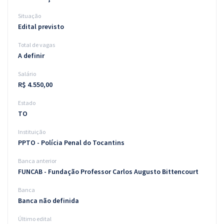
Situação
Edital previsto
Total de vagas
A definir
Salário
R$ 4.550,00
Estado
TO
Instituição
PPTO - Polícia Penal do Tocantins
Banca anterior
FUNCAB - Fundação Professor Carlos Augusto Bittencourt
Banca
Banca não definida
Último edital