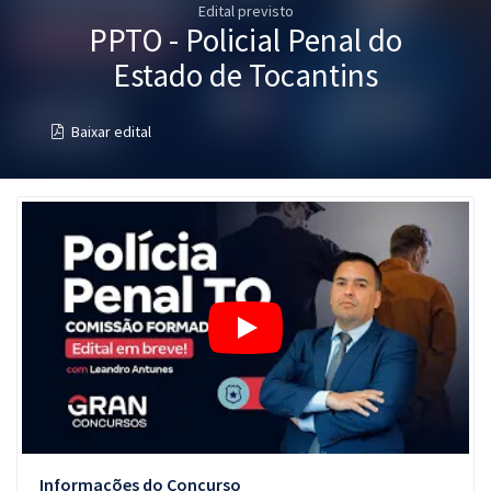
Edital previsto
Pós
PPTO - Policial Penal do
Graduação
Estado de Tocantins
OAB
Baixar edital
Mentorias
Questões grátis
Conteúdo gratuito
Blog
Aprovados
Atendimento
Informações do Concurso