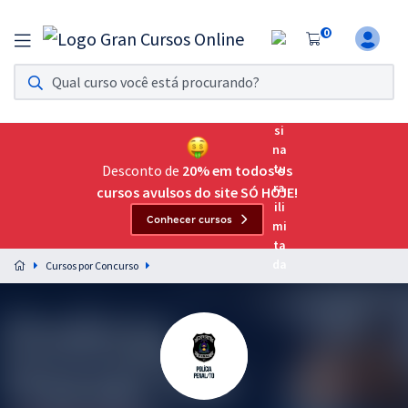
0
Assinatura Ilimitada 11
Acesso a todos os cursos. Teste grátis por 7 dias!
Assinatura OAB Até Passar
Acesso ilimitado a toda preparação para o Exame da
Desconto de
20% em todos os
Ordem, até você passar!
cursos avulsos do site SÓ HOJE!
Conhecer cursos
Residências Multiprofissionais
Preparação completa e intensiva para as principais
Cursos por Concurso
residências em saúde do Brasil
Concursos
Assinatura Ilimitada
Cursos 20% OFF