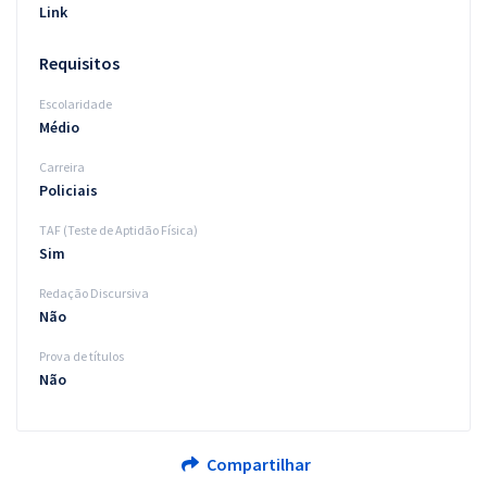
Link
Requisitos
Escolaridade
Médio
Carreira
Policiais
TAF (Teste de Aptidão Física)
Sim
Redação Discursiva
Não
Prova de títulos
Não
Compartilhar