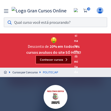
0
Assinatura Ilimitada 11
Acesso a todos os cursos. Teste grátis por 7 dias!
Assinatura OAB Até Passar
Acesso ilimitado a toda preparação para o Exame da
Desconto de
20% em todos os
Ordem, até você passar!
cursos avulsos do site SÓ HOJE!
Conhecer cursos
Residências Multiprofissionais
Preparação completa e intensiva para as principais
Cursos por Concurso
POLITEC/AP
residências em saúde do Brasil
Concursos
Assinatura Ilimitada
Cursos 20% OFF