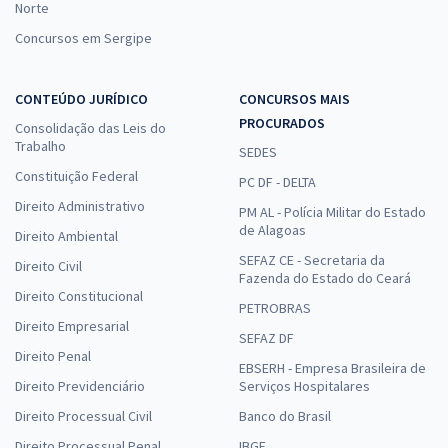
Norte
Concursos em Sergipe
CONTEÚDO JURÍDICO
CONCURSOS MAIS
PROCURADOS
Consolidação das Leis do
Trabalho
SEDES
Constituição Federal
PC DF - DELTA
Direito Administrativo
PM AL - Polícia Militar do Estado
de Alagoas
Direito Ambiental
SEFAZ CE - Secretaria da
Direito Civil
Fazenda do Estado do Ceará
Direito Constitucional
PETROBRAS
Direito Empresarial
SEFAZ DF
Direito Penal
EBSERH - Empresa Brasileira de
Direito Previdenciário
Serviços Hospitalares
Direito Processual Civil
Banco do Brasil
Direito Processual Penal
IBGE