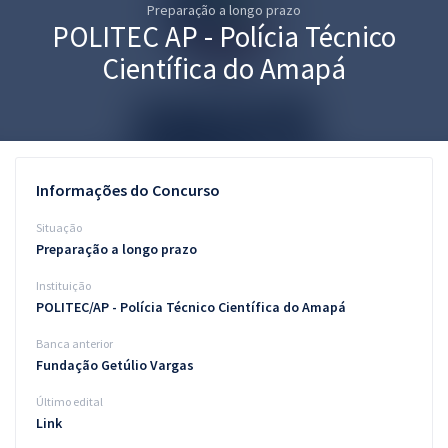
Preparação a longo prazo
Pós
POLITEC AP - Polícia Técnico
Graduação
Científica do Amapá
OAB
Mentorias
Informações do Concurso
Questões grátis
Situação
Conteúdo gratuito
Preparação a longo prazo
Instituição
Blog
POLITEC/AP - Polícia Técnico Científica do Amapá
Aprovados
Banca anterior
Fundação Getúlio Vargas
Atendimento
Último edital
Link