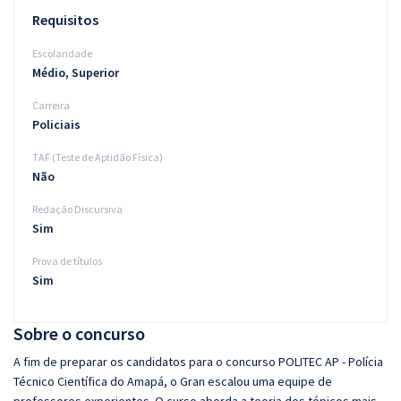
Requisitos
Escolaridade
Médio, Superior
Carreira
Policiais
TAF (Teste de Aptidão Física)
Não
Redação Discursiva
Sim
Prova de títulos
Sim
Sobre o concurso
A fim de preparar os candidatos para o concurso POLITEC AP - Polícia
Técnico Científica do Amapá, o Gran escalou uma equipe de