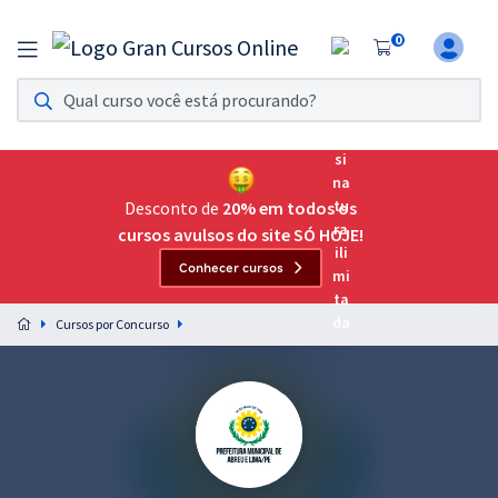
0
Assinatura Ilimitada 11
Acesso a todos os cursos. Teste grátis por 7 dias!
Assinatura OAB Até Passar
Acesso ilimitado a toda preparação para o Exame da
Desconto de
20% em todos os
Ordem, até você passar!
cursos avulsos do site SÓ HOJE!
Conhecer cursos
Residências Multiprofissionais
Preparação completa e intensiva para as principais
Cursos por Concurso
residências em saúde do Brasil
Concursos
Assinatura Ilimitada
Cursos 20% OFF