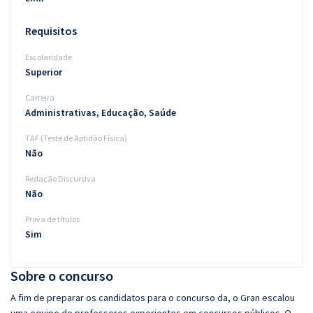
Requisitos
Escolaridade
Superior
Carreira
Administrativas, Educação, Saúde
TAF (Teste de Aptidão Física)
Não
Redação Discursiva
Não
Prova de títulos
Sim
Sobre o concurso
A fim de preparar os candidatos para o concurso da, o Gran escalou