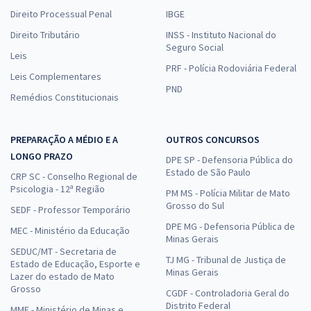
Direito Processual Penal
IBGE
Direito Tributário
INSS - Instituto Nacional do
Seguro Social
Leis
PRF - Polícia Rodoviária Federal
Leis Complementares
PND
Remédios Constitucionais
PREPARAÇÃO A MÉDIO E A
OUTROS CONCURSOS
LONGO PRAZO
DPE SP - Defensoria Pública do
Estado de São Paulo
CRP SC - Conselho Regional de
Psicologia - 12ª Região
PM MS - Polícia Militar de Mato
Grosso do Sul
SEDF - Professor Temporário
DPE MG - Defensoria Pública de
MEC - Ministério da Educação
Minas Gerais
SEDUC/MT - Secretaria de
TJ MG - Tribunal de Justiça de
Estado de Educação, Esporte e
Minas Gerais
Lazer do estado de Mato
Grosso
CGDF - Controladoria Geral do
Distrito Federal
MME - Ministério de Minas e