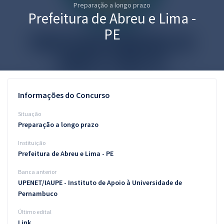
Preparação a longo prazo
Pós
Prefeitura de Abreu e Lima -
Graduação
PE
OAB
Mentorias
Informações do Concurso
Questões grátis
Situação
Conteúdo gratuito
Preparação a longo prazo
Instituição
Blog
Prefeitura de Abreu e Lima - PE
Aprovados
Banca anterior
UPENET/IAUPE - Instituto de Apoio à Universidade de
Atendimento
Pernambuco
Último edital
Link