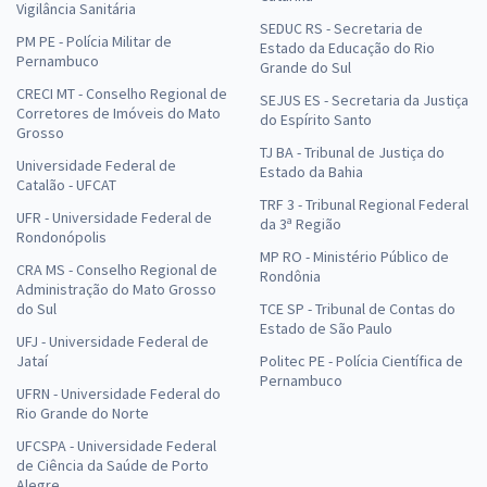
Vigilância Sanitária
SEDUC RS - Secretaria de
PM PE - Polícia Militar de
Estado da Educação do Rio
Pernambuco
Grande do Sul
CRECI MT - Conselho Regional de
SEJUS ES - Secretaria da Justiça
Corretores de Imóveis do Mato
do Espírito Santo
Grosso
TJ BA - Tribunal de Justiça do
Universidade Federal de
Estado da Bahia
Catalão - UFCAT
TRF 3 - Tribunal Regional Federal
UFR - Universidade Federal de
da 3ª Região
Rondonópolis
MP RO - Ministério Público de
CRA MS - Conselho Regional de
Rondônia
Administração do Mato Grosso
do Sul
TCE SP - Tribunal de Contas do
Estado de São Paulo
UFJ - Universidade Federal de
Jataí
Politec PE - Polícia Científica de
Pernambuco
UFRN - Universidade Federal do
Rio Grande do Norte
UFCSPA - Universidade Federal
de Ciência da Saúde de Porto
Alegre