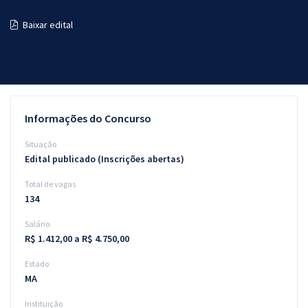
Pós
Baixar edital
Graduação
OAB
Mentorias
Informações do Concurso
Questões grátis
Situação
Edital publicado (Inscrições abertas)
Conteúdo gratuito
Total de vagas
Blog
134
Aprovados
Salário
R$ 1.412,00 a R$ 4.750,00
Atendimento
Estado
MA
Instituição