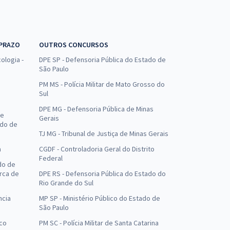
 PRAZO
OUTROS CONCURSOS
ologia -
DPE SP - Defensoria Pública do Estado de
São Paulo
PM MS - Polícia Militar de Mato Grosso do
Sul
DPE MG - Defensoria Pública de Minas
de
Gerais
ado de
TJ MG - Tribunal de Justiça de Minas Gerais
a
CGDF - Controladoria Geral do Distrito
Federal
do de
arca de
DPE RS - Defensoria Pública do Estado do
Rio Grande do Sul
ncia
MP SP - Ministério Público do Estado de
São Paulo
uco
PM SC - Polícia Militar de Santa Catarina