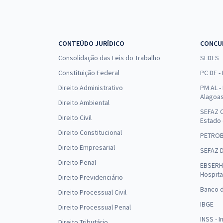
CONTEÚDO JURÍDICO
CONCU
Consolidação das Leis do Trabalho
SEDES
Constituição Federal
PC DF -
Direito Administrativo
PM AL - 
Alagoa
Direito Ambiental
SEFAZ C
Direito Civil
Estado
Direito Constitucional
PETRO
Direito Empresarial
SEFAZ 
Direito Penal
EBSERH 
Hospita
Direito Previdenciário
Banco d
Direito Processual Civil
IBGE
Direito Processual Penal
INSS - 
Direito Tributário