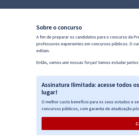
Pós
Graduação
Sobre o concurso
OAB
A fim de preparar os candidatos para o concurso da Pr
professores experientes em concursos públicos. O cur
Mentorias
editais.
Então, vamos unir nossas forças! Vamos estudar juntos
Questões grátis
Conteúdo gratuito
Assinatura Ilimitada: acesse todos o
Blog
lugar!
Aprovados
O melhor custo benefício para os seus estudos e seu
concursos públicos, com garantia de atualização pós
Atendimento
C