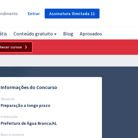
Assinatura
Ilimitada
11
endimento
Entrar
átis
Conteúdo gratuito
Blog
Aprovados
hecer cursos
Informações do Concurso
Situação
Preparação a longo prazo
Instituição
Prefeitura de Água Branca/AL
Banca anterior