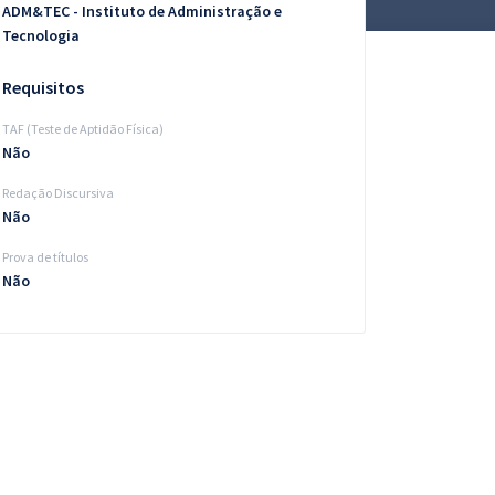
ADM&TEC - Instituto de Administração e
Tecnologia
Requisitos
TAF (Teste de Aptidão Física)
Não
Redação Discursiva
Não
Prova de títulos
Não