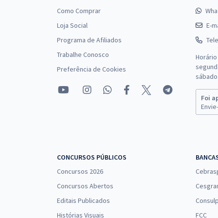
Como Comprar
Wha
Loja Social
E-ma
Programa de Afiliados
Tel
Trabalhe Conosco
Horário
segunda
Preferência de Cookies
sábado 
Foi a
Envie-
CONCURSOS PÚBLICOS
BANCA
Concursos 2026
Cebras
Concursos Abertos
Cesgra
Editais Publicados
Consulp
Histórias Visuais
FCC