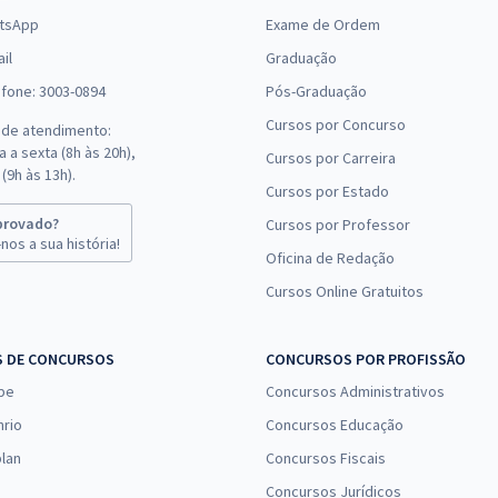
tsApp
Exame de Ordem
il
Graduação
efone: 3003-0894
Pós-Graduação
Cursos por Concurso
 de atendimento:
 a sexta (8h às 20h),
Cursos por Carreira
(9h às 13h).
Cursos por Estado
provado?
Cursos por Professor
nos a sua história!
Oficina de Redação
Cursos Online Gratuitos
S DE CONCURSOS
CONCURSOS POR PROFISSÃO
pe
Concursos Administrativos
nrio
Concursos Educação
lan
Concursos Fiscais
Concursos Jurídicos