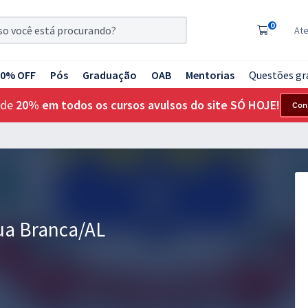
0
At
20% OFF
Pós
Graduação
OAB
Mentorias
Questões gr
 de
20% em todos os cursos avulsos do site SÓ HOJE!
Con
gua Branca/AL