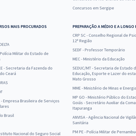
Concursos em Sergipe
RSOS MAIS PROCURADOS
PREPARAÇÃO A MÉDIO E A LONGO
CRP SC - Conselho Regional de Psic
12ª Região
 DELTA
SEDF - Professor Temporário
Polícia Militar do Estado de
s
MEC - Ministério da Educação
E - Secretaria da Fazenda do
SEDUC/MT - Secretaria de Estado 
 do Ceará
Educação, Esporte e Lazer do est
Mato Grosso
BRAS
MME - Ministério de Minas e Energi
DF
MP GO - Ministério Público do Esta
- Empresa Brasileira de Serviços
Goiás - Secretário Auxiliar da Com
lares
Itapuranga
o Brasil
ANVISA - Agência Nacional de Vigilâ
Sanitária
PM PE - Polícia Militar de Pernamb
Instituto Nacional do Seguro Social