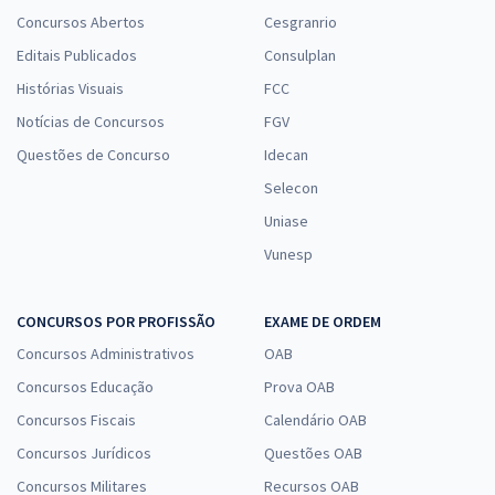
Concursos Abertos
Cesgranrio
Editais Publicados
Consulplan
Histórias Visuais
FCC
Notícias de Concursos
FGV
Questões de Concurso
Idecan
Selecon
Uniase
Vunesp
CONCURSOS POR PROFISSÃO
EXAME DE ORDEM
Concursos Administrativos
OAB
Concursos Educação
Prova OAB
Concursos Fiscais
Calendário OAB
Concursos Jurídicos
Questões OAB
Concursos Militares
Recursos OAB