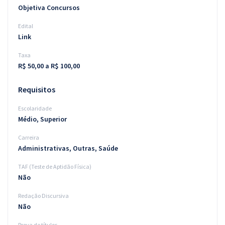
Objetiva Concursos
Edital
Link
Taxa
R$ 50,00 a R$ 100,00
Requisitos
Escolaridade
Médio, Superior
Carreira
Administrativas, Outras, Saúde
TAF (Teste de Aptidão Física)
Não
Redação Discursiva
Não
Prova de títulos