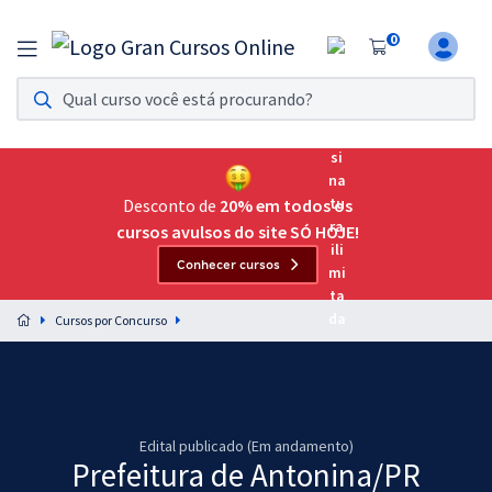
0
Assinatura Ilimitada 11
Acesso a todos os cursos. Teste grátis por 7 dias!
Assinatura OAB Até Passar
Acesso ilimitado a toda preparação para o Exame da
Desconto de
20% em todos os
Ordem, até você passar!
cursos avulsos do site SÓ HOJE!
Conhecer cursos
Residências Multiprofissionais
Preparação completa e intensiva para as principais
Cursos por Concurso
residências em saúde do Brasil
Concursos
Assinatura Ilimitada
Edital publicado (Em andamento)
Prefeitura de Antonina/PR
Cursos 20% OFF