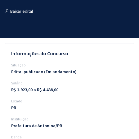
Pós
Baixar edital
Graduação
OAB
Mentorias
Informações do Concurso
Questões grátis
Situação
Edital publicado (Em andamento)
Conteúdo gratuito
Salário
Blog
R$ 1.923,00 a R$ 4.438,00
Aprovados
Estado
PR
Atendimento
Instituição
Prefeitura de Antonina/PR
Banca