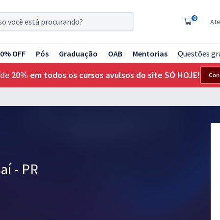
0
At
20% OFF
Pós
Graduação
OAB
Mentorias
Questões gr
 de
20% em todos os cursos avulsos do site SÓ HOJE!
Con
aí - PR