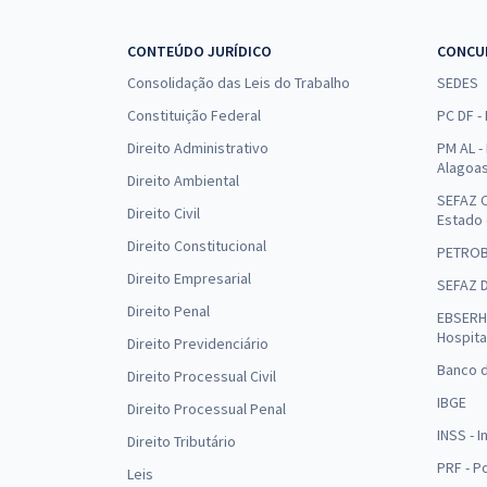
CONTEÚDO JURÍDICO
CONCU
Consolidação das Leis do Trabalho
SEDES
Constituição Federal
PC DF -
Direito Administrativo
PM AL - 
Alagoa
Direito Ambiental
SEFAZ C
Direito Civil
Estado
Direito Constitucional
PETRO
Direito Empresarial
SEFAZ 
Direito Penal
EBSERH 
Hospita
Direito Previdenciário
Banco d
Direito Processual Civil
IBGE
Direito Processual Penal
INSS - 
Direito Tributário
PRF - P
Leis