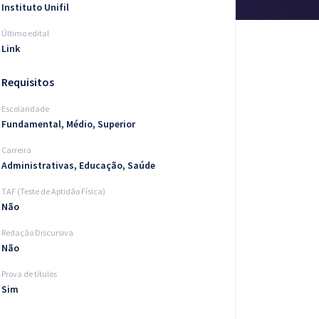
Instituto Unifil
Último edital
Link
Requisitos
Escolaridade
Fundamental, Médio, Superior
Carreira
Administrativas, Educação, Saúde
TAF (Teste de Aptidão Física)
Não
Redação Discursiva
Não
Prova de títulos
Sim