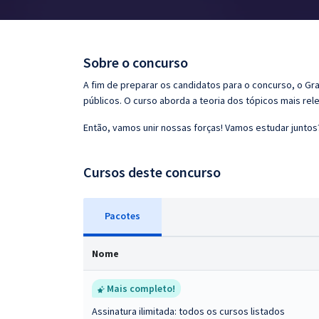
Pós
Graduação
Sobre o concurso
OAB
A fim de preparar os candidatos para o concurso, o G
públicos. O curso aborda a teoria dos tópicos mais rele
Mentorias
Então, vamos unir nossas forças! Vamos estudar juntos
Questões grátis
Cursos deste concurso
Conteúdo gratuito
Blog
Pacotes
Aprovados
Nome
Atendimento
Mais completo!
Assinatura ilimitada: todos os cursos listados