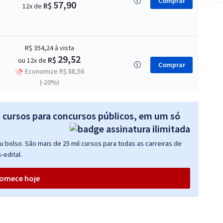
Comprar
57,90
R$
12x de
R$ 354,24
à vista
29,52
R$
ou 12x de
Comprar
Economize R$ 88,56
(-20%)
s cursos para concursos públicos, em um só
 bolso. São mais de 25 mil cursos para todas as carreiras de
-edital.
omece hoje