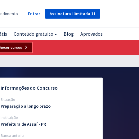
Assinatura
Ilimitada
11
endimento
Entrar
átis
Conteúdo gratuito
Blog
Aprovados
hecer cursos
Informações do Concurso
Situação
Preparação a longo prazo
Instituição
Prefeitura de Assaí - PR
Banca anterior