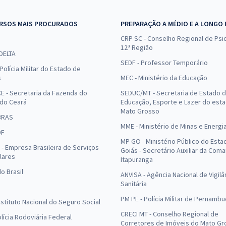
RSOS MAIS PROCURADOS
PREPARAÇÃO A MÉDIO E A LONGO
CRP SC - Conselho Regional de Psic
12ª Região
 DELTA
SEDF - Professor Temporário
Polícia Militar do Estado de
s
MEC - Ministério da Educação
E - Secretaria da Fazenda do
SEDUC/MT - Secretaria de Estado 
 do Ceará
Educação, Esporte e Lazer do est
Mato Grosso
BRAS
MME - Ministério de Minas e Energi
DF
MP GO - Ministério Público do Esta
- Empresa Brasileira de Serviços
Goiás - Secretário Auxiliar da Com
lares
Itapuranga
o Brasil
ANVISA - Agência Nacional de Vigilâ
Sanitária
PM PE - Polícia Militar de Pernamb
Instituto Nacional do Seguro Social
CRECI MT - Conselho Regional de
olícia Rodoviária Federal
Corretores de Imóveis do Mato Gr