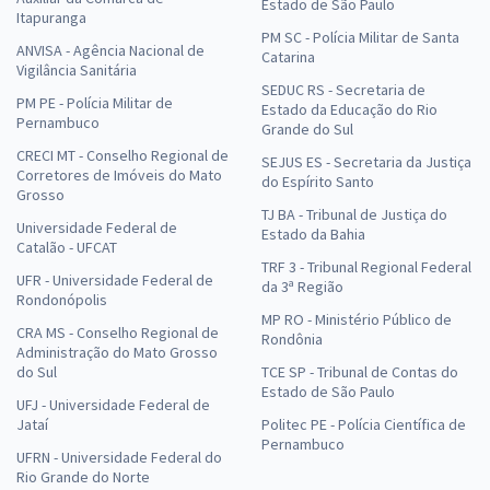
Estado de São Paulo
Itapuranga
PM SC - Polícia Militar de Santa
ANVISA - Agência Nacional de
Catarina
Vigilância Sanitária
SEDUC RS - Secretaria de
PM PE - Polícia Militar de
Estado da Educação do Rio
Pernambuco
Grande do Sul
CRECI MT - Conselho Regional de
SEJUS ES - Secretaria da Justiça
Corretores de Imóveis do Mato
do Espírito Santo
Grosso
TJ BA - Tribunal de Justiça do
Universidade Federal de
Estado da Bahia
Catalão - UFCAT
TRF 3 - Tribunal Regional Federal
UFR - Universidade Federal de
da 3ª Região
Rondonópolis
MP RO - Ministério Público de
CRA MS - Conselho Regional de
Rondônia
Administração do Mato Grosso
do Sul
TCE SP - Tribunal de Contas do
Estado de São Paulo
UFJ - Universidade Federal de
Jataí
Politec PE - Polícia Científica de
Pernambuco
UFRN - Universidade Federal do
Rio Grande do Norte