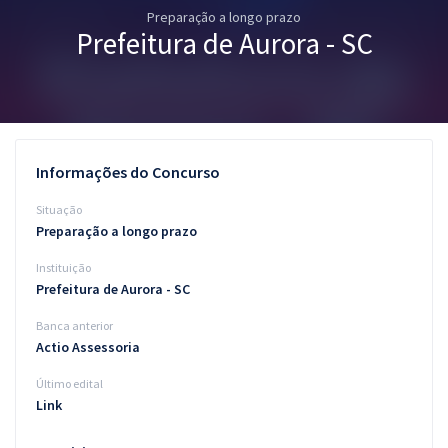
Preparação a longo prazo
Pós
Prefeitura de Aurora - SC
Graduação
OAB
Mentorias
Informações do Concurso
Questões grátis
Situação
Preparação a longo prazo
Conteúdo gratuito
Instituição
Blog
Prefeitura de Aurora - SC
Aprovados
Banca anterior
Actio Assessoria
Atendimento
Último edital
Link