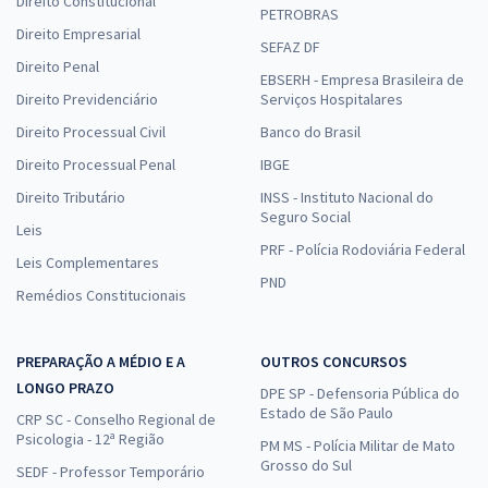
Direito Constitucional
PETROBRAS
Direito Empresarial
SEFAZ DF
Direito Penal
EBSERH - Empresa Brasileira de
Direito Previdenciário
Serviços Hospitalares
Direito Processual Civil
Banco do Brasil
Direito Processual Penal
IBGE
Direito Tributário
INSS - Instituto Nacional do
Seguro Social
Leis
PRF - Polícia Rodoviária Federal
Leis Complementares
PND
Remédios Constitucionais
PREPARAÇÃO A MÉDIO E A
OUTROS CONCURSOS
LONGO PRAZO
DPE SP - Defensoria Pública do
Estado de São Paulo
CRP SC - Conselho Regional de
Psicologia - 12ª Região
PM MS - Polícia Militar de Mato
Grosso do Sul
SEDF - Professor Temporário