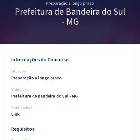
Preparação a longo prazo
Pós
Prefeitura de Bandeira do Sul
Graduação
- MG
OAB
Mentorias
Informações do Concurso
Questões grátis
Situação
Conteúdo gratuito
Preparação a longo prazo
Instituição
Blog
Prefeitura de Bandeira do Sul - MG
Aprovados
Último edital
Link
Atendimento
Requisitos