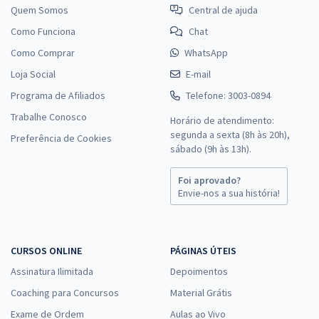
Quem Somos
Central de ajuda
Como Funciona
Chat
Como Comprar
WhatsApp
Loja Social
E-mail
Programa de Afiliados
Telefone: 3003-0894
Trabalhe Conosco
Horário de atendimento:
segunda a sexta (8h às 20h),
Preferência de Cookies
sábado (9h às 13h).
Foi aprovado?
Envie-nos a sua história!
CURSOS ONLINE
PÁGINAS ÚTEIS
Assinatura Ilimitada
Depoimentos
Coaching para Concursos
Material Grátis
Exame de Ordem
Aulas ao Vivo