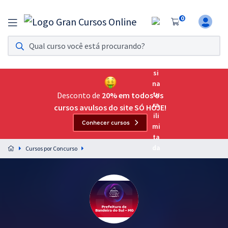
0
Assinatura Ilimitada 11
Acesso a todos os cursos. Teste grátis por 7 dias!
Assinatura OAB Até Passar
Acesso ilimitado a toda preparação para o Exame da
Desconto de
20% em todos os
Ordem, até você passar!
cursos avulsos do site SÓ HOJE!
Conhecer cursos
Residências Multiprofissionais
Preparação completa e intensiva para as principais
Cursos por Concurso
residências em saúde do Brasil
Concursos
Assinatura Ilimitada
Cursos 20% OFF