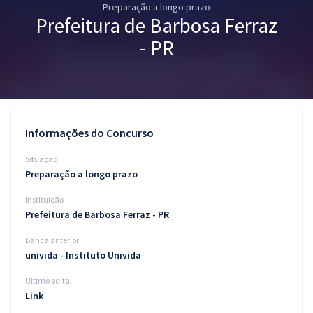
Preparação a longo prazo
Pós
Prefeitura de Barbosa Ferraz
Graduação
- PR
OAB
Mentorias
Informações do Concurso
Questões grátis
Situação
Conteúdo gratuito
Preparação a longo prazo
Instituição
Blog
Prefeitura de Barbosa Ferraz - PR
Aprovados
Banca anterior
univida - Instituto Univida
Atendimento
Último edital
Link