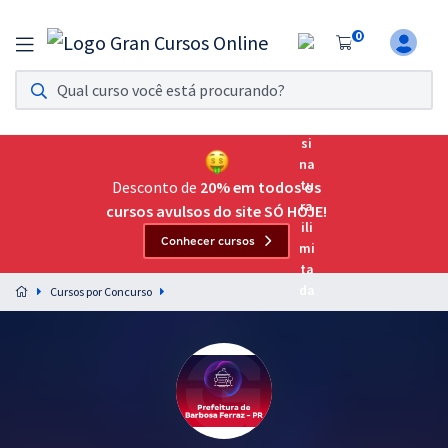
0
Assinatura Ilimitada 11
Acesso a todos os cursos. Teste grátis por 7 dias!
Assinatura OAB Até Passar
Acesso ilimitado a toda preparação para o Exame da
Desconto de
20% em todos os
Ordem, até você passar!
cursos avulsos do site SÓ HOJE!
Conhecer cursos
Residências Multiprofissionais
Preparação completa e intensiva para as principais
Cursos por Concurso
residências em saúde do Brasil
Concursos
Assinatura Ilimitada
Cursos 20% OFF