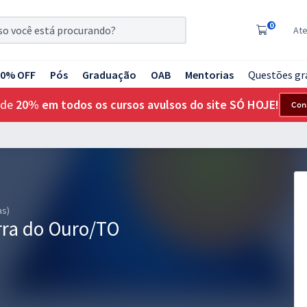
0
At
20% OFF
Pós
Graduação
OAB
Mentorias
Questões gr
 de
20% em todos os cursos avulsos do site SÓ HOJE!
Con
as)
rra do Ouro/TO