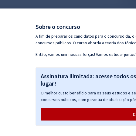
Pós
Graduação
Sobre o concurso
OAB
A fim de preparar os candidatos para o concurso da, 
concursos públicos. O curso aborda a teoria dos tópico
Mentorias
Então, vamos unir nossas forças! Vamos estudar juntos
Questões grátis
Assinatura Ilimitada: acesse todos o
Conteúdo gratuito
lugar!
Blog
O melhor custo benefício para os seus estudos e seu
Aprovados
concursos públicos, com garantia de atualização pós
C
Atendimento