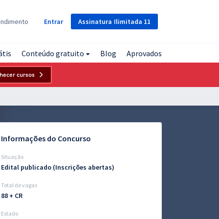
Assinatura
Ilimitada
11
endimento
Entrar
átis
Conteúdo gratuito
Blog
Aprovados
hecer cursos
Informações do Concurso
Situação
Edital publicado (Inscrições abertas)
Total de vagas
88 + CR
Estado