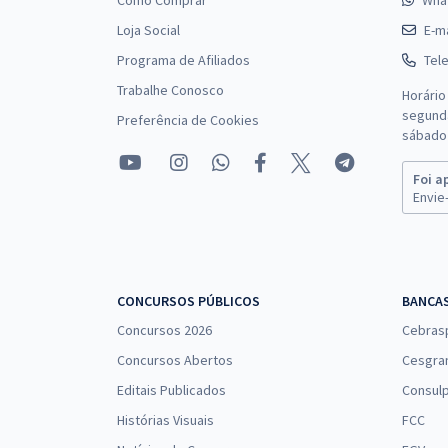
Como Comprar
Wha
Loja Social
E-ma
Programa de Afiliados
Tel
Trabalhe Conosco
Horário
segunda
Preferência de Cookies
sábado 
Foi a
Envie-
CONCURSOS PÚBLICOS
BANCA
Concursos 2026
Cebras
Concursos Abertos
Cesgra
Editais Publicados
Consulp
Histórias Visuais
FCC