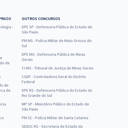
 PRAZO
OUTROS CONCURSOS
ologia -
DPE SP - Defensoria Pública do Estado de
São Paulo
PM MS - Polícia Militar de Mato Grosso do
Sul
DPE MG - Defensoria Pública de Minas
de
Gerais
ado de
TJ MG - Tribunal de Justiça de Minas Gerais
a
CGDF - Controladoria Geral do Distrito
Federal
do de
arca de
DPE RS - Defensoria Pública do Estado do
Rio Grande do Sul
ncia
MP SP - Ministério Público do Estado de
São Paulo
uco
PM SC - Polícia Militar de Santa Catarina
SEDUC RS - Secretaria de Estado da