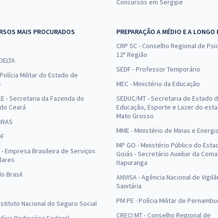
Concursos em Sergipe
RSOS MAIS PROCURADOS
PREPARAÇÃO A MÉDIO E A LONGO
CRP SC - Conselho Regional de Psic
12ª Região
 DELTA
SEDF - Professor Temporário
Polícia Militar do Estado de
s
MEC - Ministério da Educação
E - Secretaria da Fazenda do
SEDUC/MT - Secretaria de Estado 
 do Ceará
Educação, Esporte e Lazer do est
Mato Grosso
BRAS
MME - Ministério de Minas e Energi
DF
MP GO - Ministério Público do Esta
- Empresa Brasileira de Serviços
Goiás - Secretário Auxiliar da Com
lares
Itapuranga
o Brasil
ANVISA - Agência Nacional de Vigilâ
Sanitária
PM PE - Polícia Militar de Pernamb
Instituto Nacional do Seguro Social
CRECI MT - Conselho Regional de