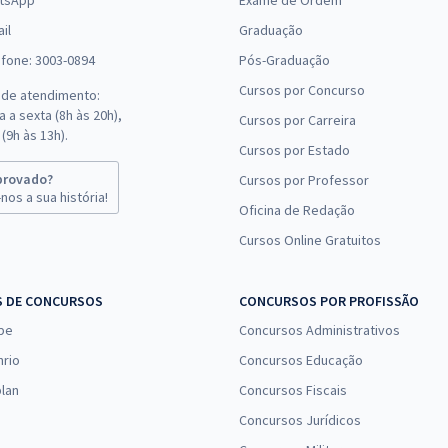
tsApp
Exame de Ordem
il
Graduação
efone: 3003-0894
Pós-Graduação
Cursos por Concurso
 de atendimento:
 a sexta (8h às 20h),
Cursos por Carreira
(9h às 13h).
Cursos por Estado
provado?
Cursos por Professor
nos a sua história!
Oficina de Redação
Cursos Online Gratuitos
S DE CONCURSOS
CONCURSOS POR PROFISSÃO
pe
Concursos Administrativos
nrio
Concursos Educação
lan
Concursos Fiscais
Concursos Jurídicos