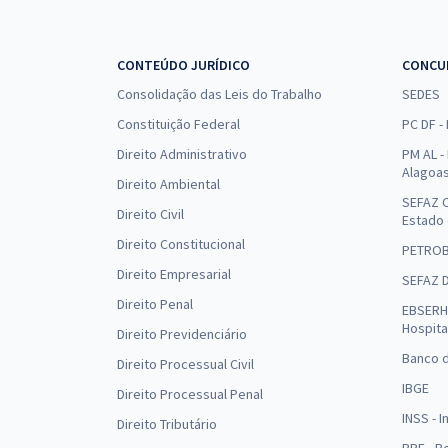
CONTEÚDO JURÍDICO
CONCU
Consolidação das Leis do Trabalho
SEDES
Constituição Federal
PC DF -
Direito Administrativo
PM AL - 
Alagoa
Direito Ambiental
SEFAZ C
Direito Civil
Estado
Direito Constitucional
PETRO
Direito Empresarial
SEFAZ 
Direito Penal
EBSERH 
Hospita
Direito Previdenciário
Banco d
Direito Processual Civil
IBGE
Direito Processual Penal
INSS - 
Direito Tributário