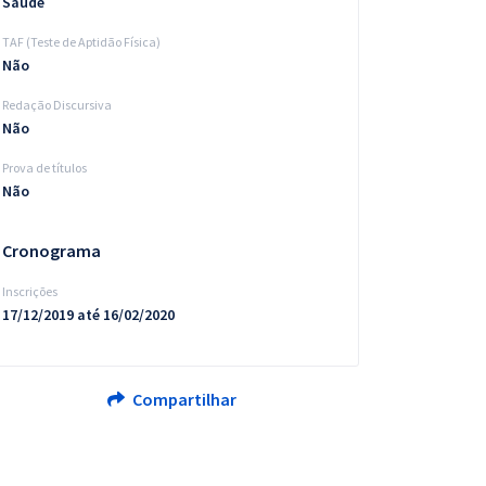
Saúde
TAF (Teste de Aptidão Física)
Não
Redação Discursiva
Não
Prova de títulos
Não
Cronograma
Inscrições
17/12/2019 até 16/02/2020
Compartilhar