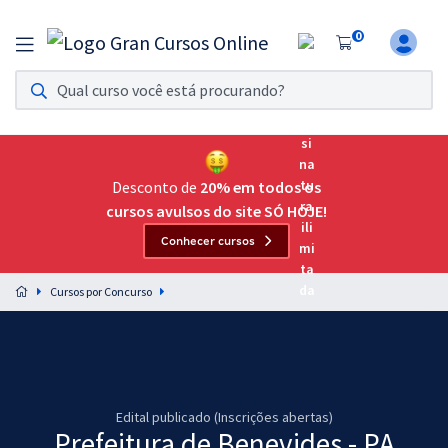
0
Assinatura Ilimitada 11
Acesso a todos os cursos. Teste grátis por 7 dias!
Assinatura OAB Até Passar
Acesso ilimitado a toda preparação para o Exame da
Desconto de
20% em todos os
Ordem, até você passar!
cursos avulsos do site SÓ HOJE!
Conhecer cursos
Residências Multiprofissionais
Preparação completa e intensiva para as principais
Cursos por Concurso
residências em saúde do Brasil
Concursos
Assinatura Ilimitada
Edital publicado (Inscrições abertas)
Cursos 20% OFF
Prefeitura de Benevides - PA