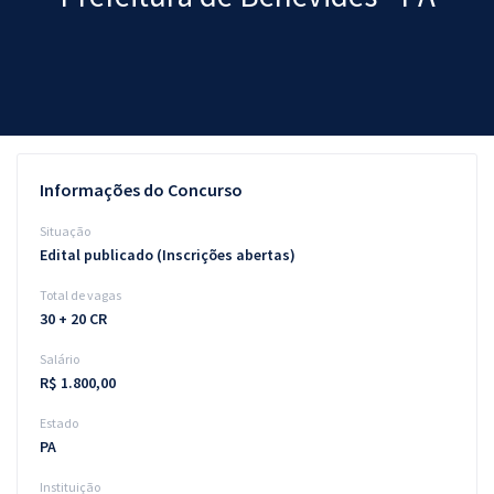
Pós
Graduação
OAB
Mentorias
Informações do Concurso
Questões grátis
Situação
Edital publicado (Inscrições abertas)
Conteúdo gratuito
Total de vagas
Blog
30 + 20 CR
Aprovados
Salário
R$ 1.800,00
Atendimento
Estado
PA
Instituição