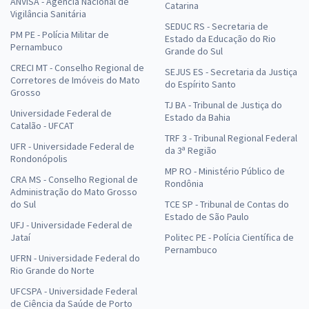
ANVISA - Agência Nacional de
Catarina
Vigilância Sanitária
SEDUC RS - Secretaria de
PM PE - Polícia Militar de
Estado da Educação do Rio
Pernambuco
Grande do Sul
CRECI MT - Conselho Regional de
SEJUS ES - Secretaria da Justiça
Corretores de Imóveis do Mato
do Espírito Santo
Grosso
TJ BA - Tribunal de Justiça do
Universidade Federal de
Estado da Bahia
Catalão - UFCAT
TRF 3 - Tribunal Regional Federal
UFR - Universidade Federal de
da 3ª Região
Rondonópolis
MP RO - Ministério Público de
CRA MS - Conselho Regional de
Rondônia
Administração do Mato Grosso
do Sul
TCE SP - Tribunal de Contas do
Estado de São Paulo
UFJ - Universidade Federal de
Jataí
Politec PE - Polícia Científica de
Pernambuco
UFRN - Universidade Federal do
Rio Grande do Norte
UFCSPA - Universidade Federal
de Ciência da Saúde de Porto