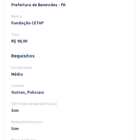
Prefeitura de Benevides - PA
Banca
Fundação CETAP
Taxa
R$ 98,00
Requisitos
Escolaridade
Médio
Carreira
Outras, Policiais
TAF (Teste de Aptidão Física)
Sim
Redação Discursiva
Sim
Prova de títulos