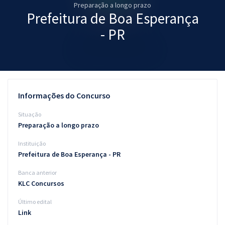
Preparação a longo prazo
Pós
Prefeitura de Boa Esperança
Graduação
- PR
OAB
Mentorias
Informações do Concurso
Questões grátis
Situação
Conteúdo gratuito
Preparação a longo prazo
Instituição
Blog
Prefeitura de Boa Esperança - PR
Aprovados
Banca anterior
KLC Concursos
Atendimento
Último edital
Link