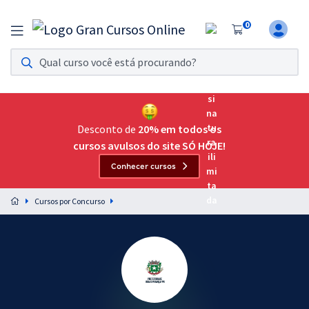
0
Assinatura Ilimitada 11
Acesso a todos os cursos. Teste grátis por 7 dias!
Assinatura OAB Até Passar
Acesso ilimitado a toda preparação para o Exame da
Desconto de
20% em todos os
Ordem, até você passar!
cursos avulsos do site SÓ HOJE!
Conhecer cursos
Residências Multiprofissionais
Preparação completa e intensiva para as principais
Cursos por Concurso
residências em saúde do Brasil
Concursos
Assinatura Ilimitada
Cursos 20% OFF