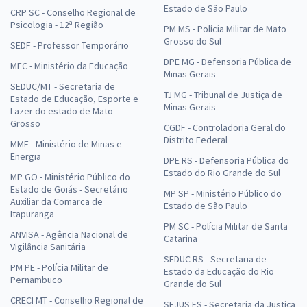
Estado de São Paulo
CRP SC - Conselho Regional de
Psicologia - 12ª Região
PM MS - Polícia Militar de Mato
Grosso do Sul
SEDF - Professor Temporário
DPE MG - Defensoria Pública de
MEC - Ministério da Educação
Minas Gerais
SEDUC/MT - Secretaria de
TJ MG - Tribunal de Justiça de
Estado de Educação, Esporte e
Minas Gerais
Lazer do estado de Mato
Grosso
CGDF - Controladoria Geral do
Distrito Federal
MME - Ministério de Minas e
Energia
DPE RS - Defensoria Pública do
Estado do Rio Grande do Sul
MP GO - Ministério Público do
Estado de Goiás - Secretário
MP SP - Ministério Público do
Auxiliar da Comarca de
Estado de São Paulo
Itapuranga
PM SC - Polícia Militar de Santa
ANVISA - Agência Nacional de
Catarina
Vigilância Sanitária
SEDUC RS - Secretaria de
PM PE - Polícia Militar de
Estado da Educação do Rio
Pernambuco
Grande do Sul
CRECI MT - Conselho Regional de
SEJUS ES - Secretaria da Justiça