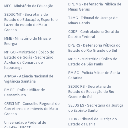
DPE MG - Defensoria Pública de
MEC - Ministério da Educação
Minas Gerais
SEDUC/MT - Secretaria de
TJ MG - Tribunal de Justiça de
Estado de Educação, Esporte e
Minas Gerais
Lazer do estado de Mato
Grosso
CGDF - Controladoria Geral do
Distrito Federal
MME - Ministério de Minas e
Energia
DPE RS - Defensoria Pública do
Estado do Rio Grande do Sul
MP GO - Ministério Público do
Estado de Goiás - Secretário
MP SP - Ministério Público do
Auxiliar da Comarca de
Estado de São Paulo
Itapuranga
PM SC - Polícia Militar de Santa
ANVISA - Agência Nacional de
Catarina
Vigilância Sanitária
SEDUC RS - Secretaria de
PM PE - Polícia Militar de
Estado da Educação do Rio
Pernambuco
Grande do Sul
CRECI MT - Conselho Regional de
SEJUS ES - Secretaria da Justiça
Corretores de Imóveis do Mato
do Espírito Santo
Grosso
TJ BA - Tribunal de Justiça do
Universidade Federal de
Estado da Bahia
Catalão - UFCAT