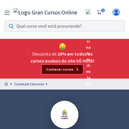
0
Assinatura Ilimitada 11
Acesso a todos os cursos. Teste grátis por 7 dias!
Assinatura OAB Até Passar
Acesso ilimitado a toda preparação para o Exame da
Desconto de
20% em todos os
Ordem, até você passar!
cursos avulsos do site SÓ HOJE!
Conhecer cursos
Residências Multiprofissionais
Preparação completa e intensiva para as principais
Cursos por Concurso
residências em saúde do Brasil
Concursos
Assinatura Ilimitada
Cursos 20% OFF