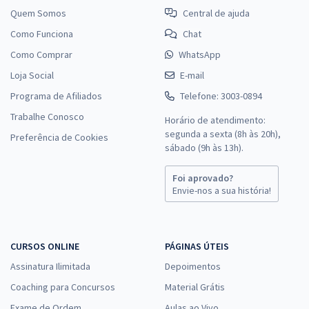
Quem Somos
Central de ajuda
Como Funciona
Chat
Como Comprar
WhatsApp
Loja Social
E-mail
Programa de Afiliados
Telefone: 3003-0894
Trabalhe Conosco
Horário de atendimento:
segunda a sexta (8h às 20h),
Preferência de Cookies
sábado (9h às 13h).
Foi aprovado?
Envie-nos a sua história!
CURSOS ONLINE
PÁGINAS ÚTEIS
Assinatura Ilimitada
Depoimentos
Coaching para Concursos
Material Grátis
Exame de Ordem
Aulas ao Vivo