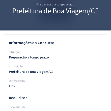
Preparação a longo prazo
Pós
Prefeitura de Boa Viagem/CE
Graduação
OAB
Mentorias
Informações do Concurso
Questões grátis
Situação
Preparação a longo prazo
Conteúdo gratuito
Instituição
Blog
Prefeitura de Boa Viagem/CE
Aprovados
Último edital
Link
Atendimento
Requisitos
Escolaridade