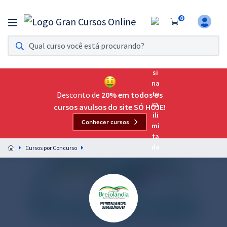
0
Assinatura Ilimitada 11
Acesso a todos os cursos. Teste grátis por 7 dias!
Assinatura OAB Até Passar
Acesso ilimitado a toda preparação para o Exame da
Desconto de
20% em todos os
Ordem, até você passar!
cursos avulsos do site SÓ HOJE!
Conhecer cursos
Residências Multiprofissionais
Preparação completa e intensiva para as principais
Cursos por Concurso
residências em saúde do Brasil
Concursos
Assinatura Ilimitada
Cursos 20% OFF