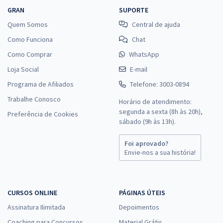
GRAN
SUPORTE
Quem Somos
Central de ajuda
Como Funciona
Chat
Como Comprar
WhatsApp
Loja Social
E-mail
Programa de Afiliados
Telefone: 3003-0894
Trabalhe Conosco
Horário de atendimento:
segunda a sexta (8h às 20h),
Preferência de Cookies
sábado (9h às 13h).
Foi aprovado?
Envie-nos a sua história!
CURSOS ONLINE
PÁGINAS ÚTEIS
Assinatura Ilimitada
Depoimentos
Coaching para Concursos
Material Grátis