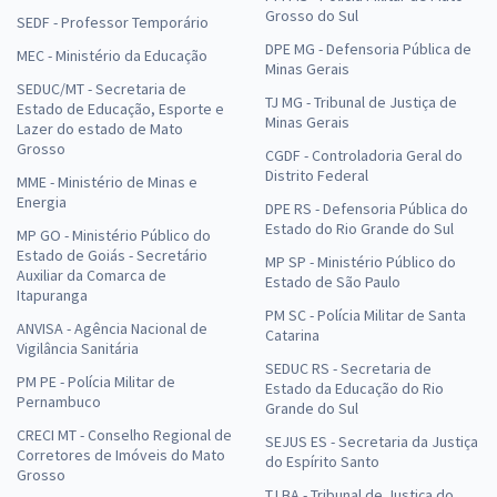
Grosso do Sul
SEDF - Professor Temporário
DPE MG - Defensoria Pública de
MEC - Ministério da Educação
Minas Gerais
SEDUC/MT - Secretaria de
TJ MG - Tribunal de Justiça de
Estado de Educação, Esporte e
Minas Gerais
Lazer do estado de Mato
Grosso
CGDF - Controladoria Geral do
Distrito Federal
MME - Ministério de Minas e
Energia
DPE RS - Defensoria Pública do
Estado do Rio Grande do Sul
MP GO - Ministério Público do
Estado de Goiás - Secretário
MP SP - Ministério Público do
Auxiliar da Comarca de
Estado de São Paulo
Itapuranga
PM SC - Polícia Militar de Santa
ANVISA - Agência Nacional de
Catarina
Vigilância Sanitária
SEDUC RS - Secretaria de
PM PE - Polícia Militar de
Estado da Educação do Rio
Pernambuco
Grande do Sul
CRECI MT - Conselho Regional de
SEJUS ES - Secretaria da Justiça
Corretores de Imóveis do Mato
do Espírito Santo
Grosso
TJ BA - Tribunal de Justiça do