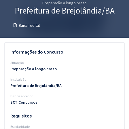
Preparação a longo prazo
Pós
Prefeitura de Brejolândia/BA
Graduação
Baixar edital
OAB
Mentorias
Informações do Concurso
Questões grátis
Situação
Preparação a longo prazo
Conteúdo gratuito
Instituição
Blog
Prefeitura de Brejolândia/BA
Aprovados
Banca anterior
SCT Concursos
Atendimento
Requisitos
Escolaridade