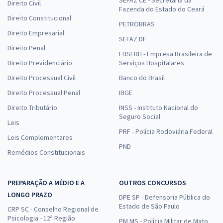
SEFAZ CE - Secretaria da
Direito Civil
Fazenda do Estado do Ceará
Direito Constitucional
PETROBRAS
Direito Empresarial
SEFAZ DF
Direito Penal
EBSERH - Empresa Brasileira de
Direito Previdenciário
Serviços Hospitalares
Direito Processual Civil
Banco do Brasil
Direito Processual Penal
IBGE
Direito Tributário
INSS - Instituto Nacional do
Seguro Social
Leis
PRF - Polícia Rodoviária Federal
Leis Complementares
PND
Remédios Constitucionais
PREPARAÇÃO A MÉDIO E A
OUTROS CONCURSOS
LONGO PRAZO
DPE SP - Defensoria Pública do
Estado de São Paulo
CRP SC - Conselho Regional de
Psicologia - 12ª Região
PM MS - Polícia Militar de Mato