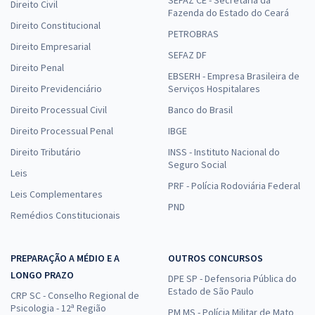
SEFAZ CE - Secretaria da
Direito Civil
Fazenda do Estado do Ceará
Direito Constitucional
PETROBRAS
Direito Empresarial
SEFAZ DF
Direito Penal
EBSERH - Empresa Brasileira de
Direito Previdenciário
Serviços Hospitalares
Direito Processual Civil
Banco do Brasil
Direito Processual Penal
IBGE
Direito Tributário
INSS - Instituto Nacional do
Seguro Social
Leis
PRF - Polícia Rodoviária Federal
Leis Complementares
PND
Remédios Constitucionais
PREPARAÇÃO A MÉDIO E A
OUTROS CONCURSOS
LONGO PRAZO
DPE SP - Defensoria Pública do
Estado de São Paulo
CRP SC - Conselho Regional de
Psicologia - 12ª Região
PM MS - Polícia Militar de Mato