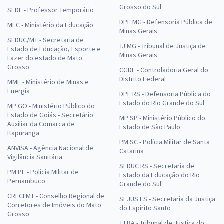
Grosso do Sul
SEDF - Professor Temporário
DPE MG - Defensoria Pública de
MEC - Ministério da Educação
Minas Gerais
SEDUC/MT - Secretaria de
TJ MG - Tribunal de Justiça de
Estado de Educação, Esporte e
Minas Gerais
Lazer do estado de Mato
Grosso
CGDF - Controladoria Geral do
Distrito Federal
MME - Ministério de Minas e
Energia
DPE RS - Defensoria Pública do
Estado do Rio Grande do Sul
MP GO - Ministério Público do
Estado de Goiás - Secretário
MP SP - Ministério Público do
Auxiliar da Comarca de
Estado de São Paulo
Itapuranga
PM SC - Polícia Militar de Santa
ANVISA - Agência Nacional de
Catarina
Vigilância Sanitária
SEDUC RS - Secretaria de
PM PE - Polícia Militar de
Estado da Educação do Rio
Pernambuco
Grande do Sul
CRECI MT - Conselho Regional de
SEJUS ES - Secretaria da Justiça
Corretores de Imóveis do Mato
do Espírito Santo
Grosso
TJ BA - Tribunal de Justiça do