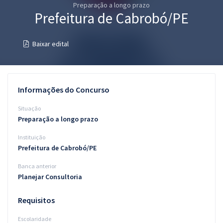
Preparação a longo prazo
Pós
Prefeitura de Cabrobó/PE
Graduação
Baixar edital
OAB
Mentorias
Informações do Concurso
Questões grátis
Situação
Preparação a longo prazo
Conteúdo gratuito
Instituição
Blog
Prefeitura de Cabrobó/PE
Aprovados
Banca anterior
Planejar Consultoria
Atendimento
Requisitos
Escolaridade