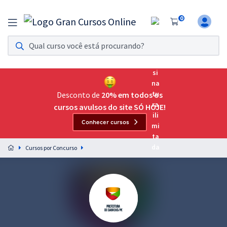
0
Assinatura Ilimitada 11
Acesso a todos os cursos. Teste grátis por 7 dias!
Assinatura OAB Até Passar
Acesso ilimitado a toda preparação para o Exame da
Desconto de
20% em todos os
Ordem, até você passar!
cursos avulsos do site SÓ HOJE!
Conhecer cursos
Residências Multiprofissionais
Preparação completa e intensiva para as principais
Cursos por Concurso
residências em saúde do Brasil
Concursos
Assinatura Ilimitada
Cursos 20% OFF