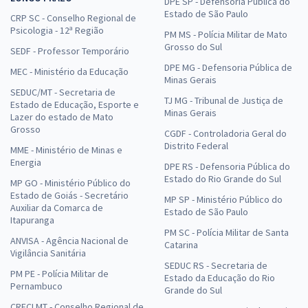
DPE SP - Defensoria Pública do
Estado de São Paulo
CRP SC - Conselho Regional de
Psicologia - 12ª Região
PM MS - Polícia Militar de Mato
Grosso do Sul
SEDF - Professor Temporário
DPE MG - Defensoria Pública de
MEC - Ministério da Educação
Minas Gerais
SEDUC/MT - Secretaria de
TJ MG - Tribunal de Justiça de
Estado de Educação, Esporte e
Minas Gerais
Lazer do estado de Mato
Grosso
CGDF - Controladoria Geral do
Distrito Federal
MME - Ministério de Minas e
Energia
DPE RS - Defensoria Pública do
Estado do Rio Grande do Sul
MP GO - Ministério Público do
Estado de Goiás - Secretário
MP SP - Ministério Público do
Auxiliar da Comarca de
Estado de São Paulo
Itapuranga
PM SC - Polícia Militar de Santa
ANVISA - Agência Nacional de
Catarina
Vigilância Sanitária
SEDUC RS - Secretaria de
PM PE - Polícia Militar de
Estado da Educação do Rio
Pernambuco
Grande do Sul
CRECI MT - Conselho Regional de