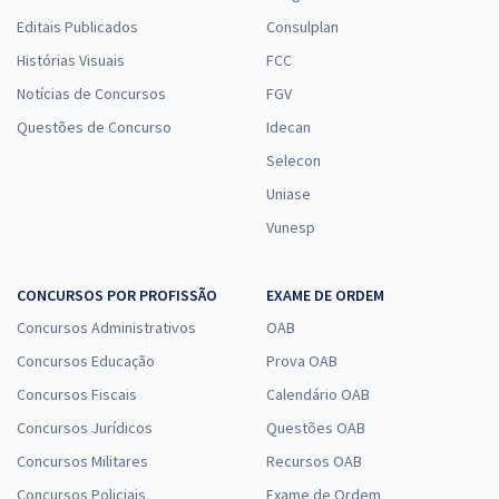
Editais Publicados
Consulplan
Histórias Visuais
FCC
Notícias de Concursos
FGV
Questões de Concurso
Idecan
Selecon
Uniase
Vunesp
CONCURSOS POR PROFISSÃO
EXAME DE ORDEM
Concursos Administrativos
OAB
Concursos Educação
Prova OAB
Concursos Fiscais
Calendário OAB
Concursos Jurídicos
Questões OAB
Concursos Militares
Recursos OAB
Concursos Policiais
Exame de Ordem