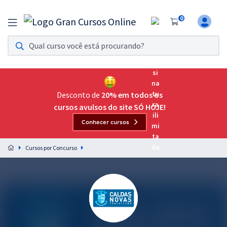
0
Assinatura Ilimitada 11
Acesso a todos os cursos. Teste grátis por 7 dias!
Assinatura OAB Até Passar
Acesso ilimitado a toda preparação para o Exame da
Desconto de
20% em todos os
Ordem, até você passar!
cursos avulsos do site SÓ HOJE!
Conhecer cursos
Residências Multiprofissionais
Preparação completa e intensiva para as principais
Cursos por Concurso
residências em saúde do Brasil
Concursos
Assinatura Ilimitada
Cursos 20% OFF