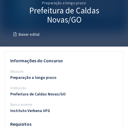
Preparação a longo prazo
Pós
Prefeitura de Caldas
Graduação
Novas/GO
OAB
Baixar edital
Mentorias
Questões grátis
Informações do Concurso
Conteúdo gratuito
Situação
Preparação a longo prazo
Blog
Instituição
Aprovados
Prefeitura de Caldas Novas/GO
Banca anterior
Atendimento
Instituto Verbena UFG
Requisitos