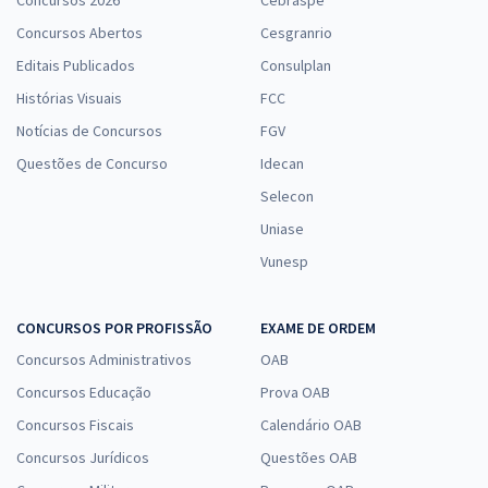
Concursos 2026
Cebraspe
Concursos Abertos
Cesgranrio
Editais Publicados
Consulplan
Histórias Visuais
FCC
Notícias de Concursos
FGV
Questões de Concurso
Idecan
Selecon
Uniase
Vunesp
CONCURSOS POR PROFISSÃO
EXAME DE ORDEM
Concursos Administrativos
OAB
Concursos Educação
Prova OAB
Concursos Fiscais
Calendário OAB
Concursos Jurídicos
Questões OAB