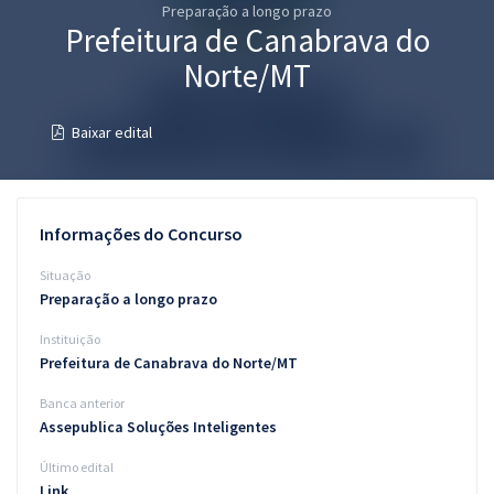
Preparação a longo prazo
Pós
Prefeitura de Canabrava do
Graduação
Norte/MT
OAB
Baixar edital
Mentorias
Questões grátis
Informações do Concurso
Conteúdo gratuito
Situação
Preparação a longo prazo
Blog
Instituição
Aprovados
Prefeitura de Canabrava do Norte/MT
Banca anterior
Atendimento
Assepublica Soluções Inteligentes
Último edital
Link