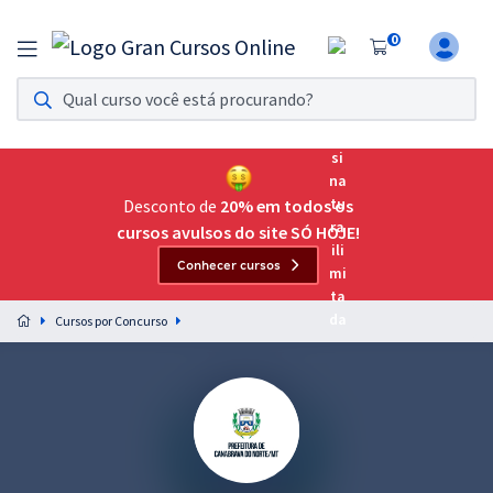
0
Assinatura Ilimitada 11
Acesso a todos os cursos. Teste grátis por 7 dias!
Assinatura OAB Até Passar
Acesso ilimitado a toda preparação para o Exame da
Desconto de
20% em todos os
Ordem, até você passar!
cursos avulsos do site SÓ HOJE!
Conhecer cursos
Residências Multiprofissionais
Preparação completa e intensiva para as principais
Cursos por Concurso
residências em saúde do Brasil
Concursos
Assinatura Ilimitada
Cursos 20% OFF