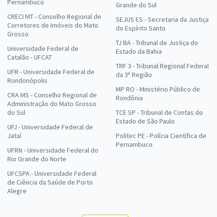
Pernambuco
Grande do Sul
CRECI MT - Conselho Regional de
SEJUS ES - Secretaria da Justiça
Corretores de Imóveis do Mato
do Espírito Santo
Grosso
TJ BA - Tribunal de Justiça do
Universidade Federal de
Estado da Bahia
Catalão - UFCAT
TRF 3 - Tribunal Regional Federal
UFR - Universidade Federal de
da 3ª Região
Rondonópolis
MP RO - Ministério Público de
CRA MS - Conselho Regional de
Rondônia
Administração do Mato Grosso
do Sul
TCE SP - Tribunal de Contas do
Estado de São Paulo
UFJ - Universidade Federal de
Jataí
Politec PE - Polícia Científica de
Pernambuco
UFRN - Universidade Federal do
Rio Grande do Norte
UFCSPA - Universidade Federal
de Ciência da Saúde de Porto
Alegre