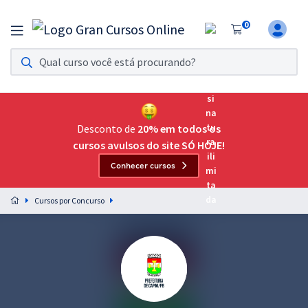
0
Assinatura Ilimitada 11
Acesso a todos os cursos. Teste grátis por 7 dias!
Assinatura OAB Até Passar
Acesso ilimitado a toda preparação para o Exame da
Desconto de
20% em todos os
Ordem, até você passar!
cursos avulsos do site SÓ HOJE!
Conhecer cursos
Residências Multiprofissionais
Preparação completa e intensiva para as principais
Cursos por Concurso
residências em saúde do Brasil
Concursos
Assinatura Ilimitada
Cursos 20% OFF