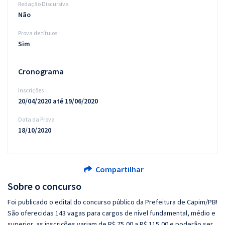
Redação Discursiva
Não
Prova de títulos
Sim
Cronograma
Inscrições
20/04/2020 até 19/06/2020
Data da Prova
18/10/2020
Compartilhar
Sobre o concurso
Foi publicado o edital do concurso público da Prefeitura de Capim/PB!
São oferecidas 143 vagas para cargos de nível fundamental, médio e
superior, as inscrições variam de R$ 75,00 a R$ 115,00 e poderão ser