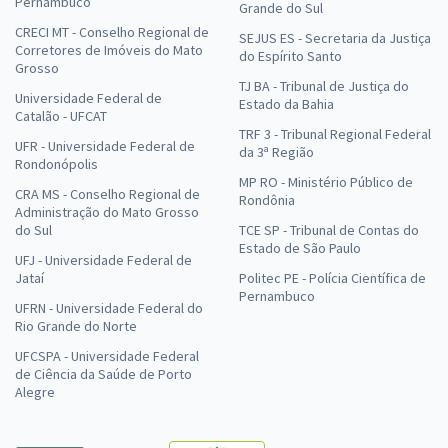
Pernambuco
Grande do Sul
CRECI MT - Conselho Regional de
SEJUS ES - Secretaria da Justiça
Corretores de Imóveis do Mato
do Espírito Santo
Grosso
TJ BA - Tribunal de Justiça do
Universidade Federal de
Estado da Bahia
Catalão - UFCAT
TRF 3 - Tribunal Regional Federal
UFR - Universidade Federal de
da 3ª Região
Rondonópolis
MP RO - Ministério Público de
CRA MS - Conselho Regional de
Rondônia
Administração do Mato Grosso
do Sul
TCE SP - Tribunal de Contas do
Estado de São Paulo
UFJ - Universidade Federal de
Jataí
Politec PE - Polícia Científica de
Pernambuco
UFRN - Universidade Federal do
Rio Grande do Norte
UFCSPA - Universidade Federal
de Ciência da Saúde de Porto
Alegre