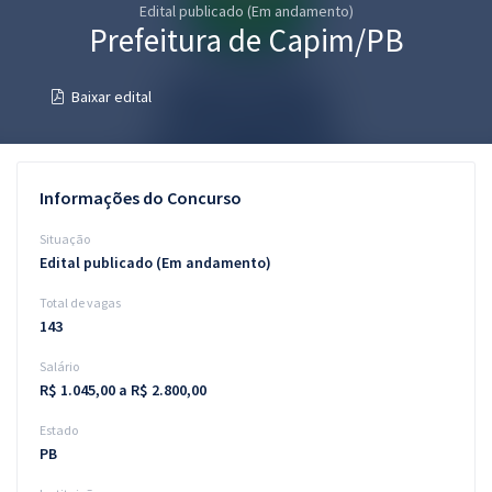
Edital publicado (Em andamento)
Pós
Prefeitura de Capim/PB
Graduação
Baixar edital
OAB
Mentorias
Informações do Concurso
Questões grátis
Situação
Edital publicado (Em andamento)
Conteúdo gratuito
Total de vagas
Blog
143
Aprovados
Salário
R$ 1.045,00 a R$ 2.800,00
Atendimento
Estado
PB