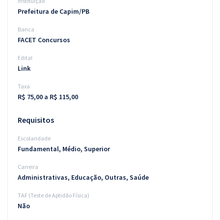
Instituição
Prefeitura de Capim/PB
Banca
FACET Concursos
Edital
Link
Taxa
R$ 75,00 a R$ 115,00
Requisitos
Escolaridade
Fundamental, Médio, Superior
Carreira
Administrativas, Educação, Outras, Saúde
TAF (Teste de Aptidão Física)
Não