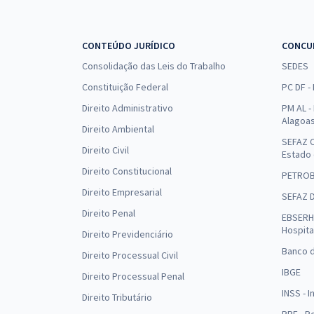
CONTEÚDO JURÍDICO
CONCU
Consolidação das Leis do Trabalho
SEDES
Constituição Federal
PC DF -
Direito Administrativo
PM AL - 
Alagoa
Direito Ambiental
SEFAZ C
Direito Civil
Estado
Direito Constitucional
PETRO
Direito Empresarial
SEFAZ 
Direito Penal
EBSERH 
Hospita
Direito Previdenciário
Banco d
Direito Processual Civil
IBGE
Direito Processual Penal
INSS - 
Direito Tributário