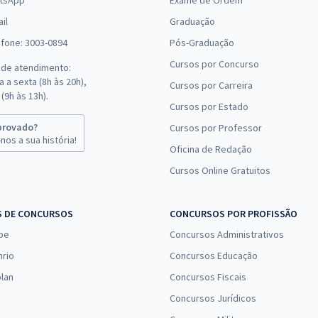
tsApp
Exame de Ordem
il
Graduação
efone: 3003-0894
Pós-Graduação
Cursos por Concurso
 de atendimento:
 a sexta (8h às 20h),
Cursos por Carreira
(9h às 13h).
Cursos por Estado
provado?
Cursos por Professor
nos a sua história!
Oficina de Redação
Cursos Online Gratuitos
S DE CONCURSOS
CONCURSOS POR PROFISSÃO
pe
Concursos Administrativos
nrio
Concursos Educação
lan
Concursos Fiscais
Concursos Jurídicos