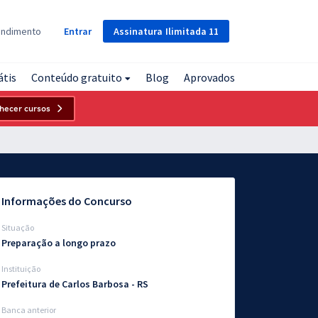
Assinatura
Ilimitada
11
endimento
Entrar
átis
Conteúdo gratuito
Blog
Aprovados
hecer cursos
Informações do Concurso
Situação
Preparação a longo prazo
Instituição
Prefeitura de Carlos Barbosa - RS
Banca anterior