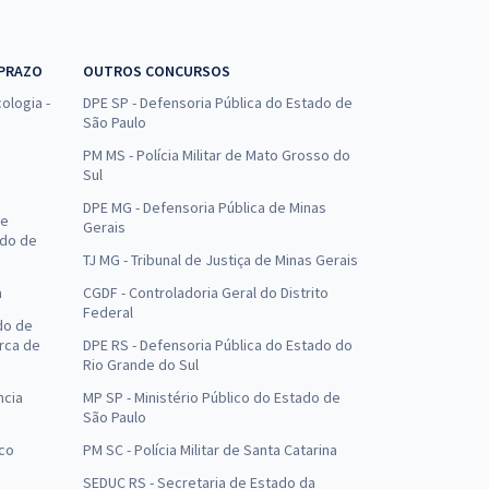
 PRAZO
OUTROS CONCURSOS
ologia -
DPE SP - Defensoria Pública do Estado de
São Paulo
PM MS - Polícia Militar de Mato Grosso do
Sul
DPE MG - Defensoria Pública de Minas
de
Gerais
ado de
TJ MG - Tribunal de Justiça de Minas Gerais
a
CGDF - Controladoria Geral do Distrito
Federal
do de
arca de
DPE RS - Defensoria Pública do Estado do
Rio Grande do Sul
ncia
MP SP - Ministério Público do Estado de
São Paulo
uco
PM SC - Polícia Militar de Santa Catarina
SEDUC RS - Secretaria de Estado da