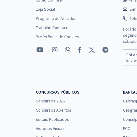
Como Comprar
Wha
Loja Social
E-ma
Programa de Afiliados
Tel
Trabalhe Conosco
Horário
segunda
Preferência de Cookies
sábado 
Foi a
Envie-
CONCURSOS PÚBLICOS
BANCA
Concursos 2026
Cebras
Concursos Abertos
Cesgra
Editais Publicados
Consulp
Histórias Visuais
FCC