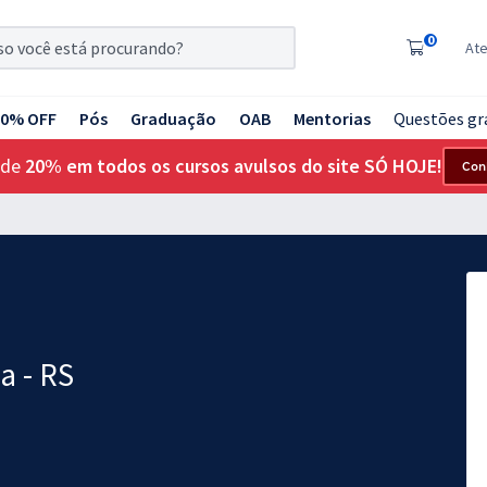
0
At
20% OFF
Pós
Graduação
OAB
Mentorias
Questões gr
 de
20% em todos os cursos avulsos do site SÓ HOJE!
Con
a - RS