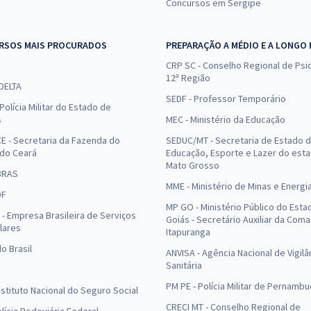
Concursos em Sergipe
RSOS MAIS PROCURADOS
PREPARAÇÃO A MÉDIO E A LONGO
CRP SC - Conselho Regional de Psic
12ª Região
 DELTA
SEDF - Professor Temporário
Polícia Militar do Estado de
s
MEC - Ministério da Educação
E - Secretaria da Fazenda do
SEDUC/MT - Secretaria de Estado 
 do Ceará
Educação, Esporte e Lazer do est
Mato Grosso
BRAS
MME - Ministério de Minas e Energi
DF
MP GO - Ministério Público do Esta
- Empresa Brasileira de Serviços
Goiás - Secretário Auxiliar da Com
lares
Itapuranga
o Brasil
ANVISA - Agência Nacional de Vigilâ
Sanitária
PM PE - Polícia Militar de Pernamb
Instituto Nacional do Seguro Social
CRECI MT - Conselho Regional de