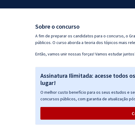
Pós
Graduação
Sobre o concurso
OAB
A fim de preparar os candidatos para o concurso, o G
públicos. O curso aborda a teoria dos tópicos mais rele
Mentorias
Então, vamos unir nossas forças! Vamos estudar juntos
Questões grátis
Assinatura Ilimitada: acesse todos o
Conteúdo gratuito
lugar!
Blog
O melhor custo benefício para os seus estudos e seu
Aprovados
concursos públicos, com garantia de atualização pós
C
Atendimento