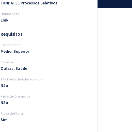
FUNDATEC Processos Seletivos
Último edital
Link
Requisitos
Escolaridade
Médio, Superior
Carreira
Outras, Saúde
TAF (Teste de Aptidão Física)
Não
Redação Discursiva
Não
Prova de títulos
Sim