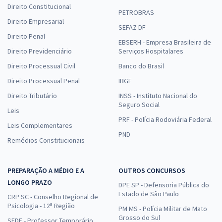
Direito Constitucional
PETROBRAS
Direito Empresarial
SEFAZ DF
Direito Penal
EBSERH - Empresa Brasileira de
Direito Previdenciário
Serviços Hospitalares
Direito Processual Civil
Banco do Brasil
Direito Processual Penal
IBGE
Direito Tributário
INSS - Instituto Nacional do
Seguro Social
Leis
PRF - Polícia Rodoviária Federal
Leis Complementares
PND
Remédios Constitucionais
PREPARAÇÃO A MÉDIO E A
OUTROS CONCURSOS
LONGO PRAZO
DPE SP - Defensoria Pública do
Estado de São Paulo
CRP SC - Conselho Regional de
Psicologia - 12ª Região
PM MS - Polícia Militar de Mato
Grosso do Sul
SEDF - Professor Temporário