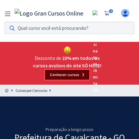
0
Assinatura Ilimitada 11
Acesso a todos os cursos. Teste grátis por 7 dias!
Assinatura OAB Até Passar
Acesso ilimitado a toda preparação para o Exame da
Desconto de
20% em todos os
Ordem, até você passar!
cursos avulsos do site SÓ HOJE!
Conhecer cursos
Residências Multiprofissionais
Preparação completa e intensiva para as principais
Cursos por Concurso
residências em saúde do Brasil
Concursos
Assinatura Ilimitada
Preparação a longo prazo
Cursos 20% OFF
Prefeitura de Cavalcante - GO