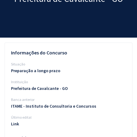
Pós
Graduação
OAB
Mentorias
Informações do Concurso
Questões grátis
Situação
Preparação a longo prazo
Conteúdo gratuito
Instituição
Blog
Prefeitura de Cavalcante - GO
Aprovados
Banca anterior
ITAME - Instituto de Consultoria e Concursos
Atendimento
Último edital
Link