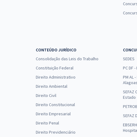
Concurs
Concur
CONTEÚDO JURÍDICO
CONCU
Consolidação das Leis do Trabalho
SEDES
Constituição Federal
PC DF -
Direito Administrativo
PM AL - 
Alagoa
Direito Ambiental
SEFAZ C
Direito Civil
Estado
Direito Constitucional
PETRO
Direito Empresarial
SEFAZ 
Direito Penal
EBSERH 
Hospita
Direito Previdenciário