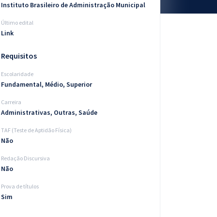
Instituto Brasileiro de Administração Municipal
Último edital
Link
Requisitos
Escolaridade
Fundamental, Médio, Superior
Carreira
Administrativas, Outras, Saúde
TAF (Teste de Aptidão Física)
Não
Redação Discursiva
Não
Prova de títulos
Sim