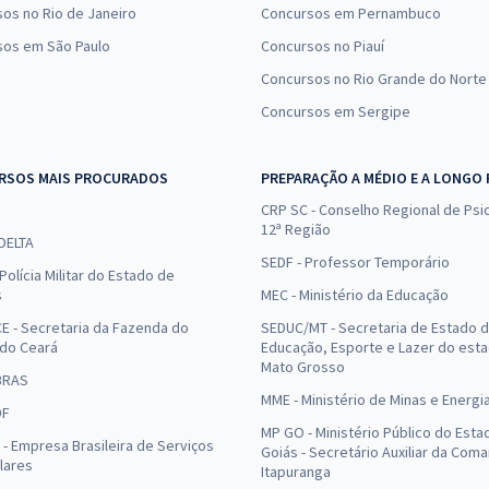
os no Rio de Janeiro
Concursos em Pernambuco
sos em São Paulo
Concursos no Piauí
Concursos no Rio Grande do Norte
Concursos em Sergipe
RSOS MAIS PROCURADOS
PREPARAÇÃO A MÉDIO E A LONGO
CRP SC - Conselho Regional de Psic
12ª Região
 DELTA
SEDF - Professor Temporário
Polícia Militar do Estado de
s
MEC - Ministério da Educação
E - Secretaria da Fazenda do
SEDUC/MT - Secretaria de Estado 
 do Ceará
Educação, Esporte e Lazer do est
Mato Grosso
BRAS
MME - Ministério de Minas e Energi
DF
MP GO - Ministério Público do Esta
- Empresa Brasileira de Serviços
Goiás - Secretário Auxiliar da Com
lares
Itapuranga