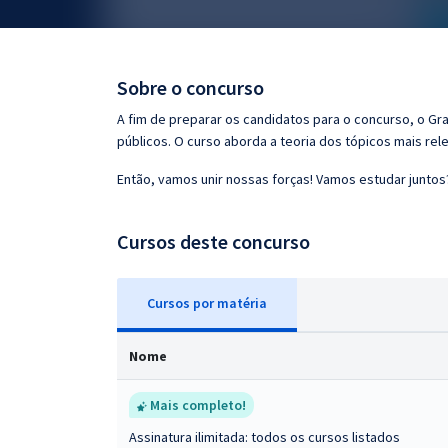
Pós
Graduação
Sobre o concurso
OAB
A fim de preparar os candidatos para o concurso, o G
públicos. O curso aborda a teoria dos tópicos mais rele
Mentorias
Então, vamos unir nossas forças! Vamos estudar juntos
Questões grátis
Cursos deste concurso
Conteúdo gratuito
Blog
Cursos
p
or matéria
Aprovados
Nome
Atendimento
Mais completo!
Assinatura ilimitada: todos os cursos listados