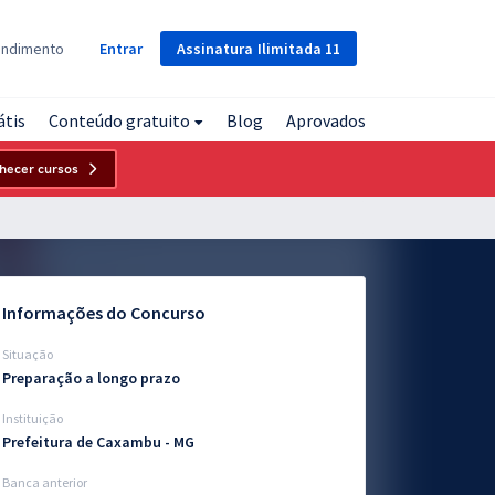
Assinatura
Ilimitada
11
endimento
Entrar
átis
Conteúdo gratuito
Blog
Aprovados
hecer cursos
Informações do Concurso
Situação
Preparação a longo prazo
Instituição
Prefeitura de Caxambu - MG
Banca anterior