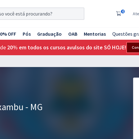
0
At
20% OFF
Pós
Graduação
OAB
Mentorias
Questões gr
 de
20% em todos os cursos avulsos do site SÓ HOJE!
Con
axambu - MG