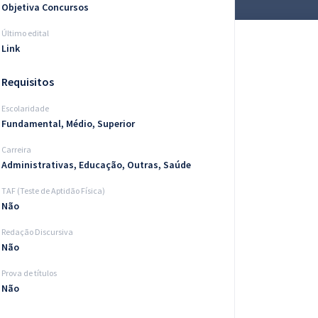
Objetiva Concursos
Último edital
Link
Requisitos
Escolaridade
Fundamental, Médio, Superior
Carreira
Administrativas, Educação, Outras, Saúde
TAF (Teste de Aptidão Física)
Não
Redação Discursiva
Não
Prova de títulos
Não