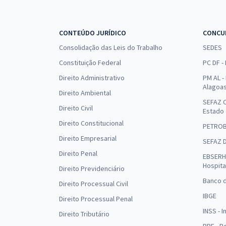
CONTEÚDO JURÍDICO
CONCU
Consolidação das Leis do Trabalho
SEDES
Constituição Federal
PC DF -
Direito Administrativo
PM AL - 
Alagoa
Direito Ambiental
SEFAZ C
Direito Civil
Estado
Direito Constitucional
PETRO
Direito Empresarial
SEFAZ 
Direito Penal
EBSERH 
Hospita
Direito Previdenciário
Banco d
Direito Processual Civil
IBGE
Direito Processual Penal
INSS - 
Direito Tributário