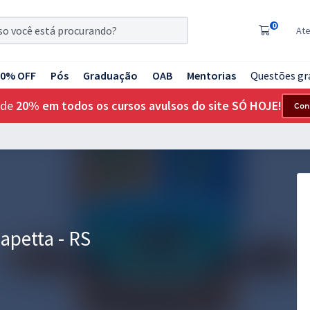
0
At
20% OFF
Pós
Graduação
OAB
Mentorias
Questões gr
 de
20% em todos os cursos avulsos do site SÓ HOJE!
Con
apetta - RS