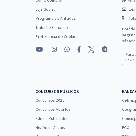
Como Comprar
Wha
Loja Social
E-ma
Programa de Afiliados
Tel
Trabalhe Conosco
Horário
segunda
Preferência de Cookies
sábado 
Foi a
Envie-
CONCURSOS PÚBLICOS
BANCA
Concursos 2026
Cebras
Concursos Abertos
Cesgra
Editais Publicados
Consulp
Histórias Visuais
FCC