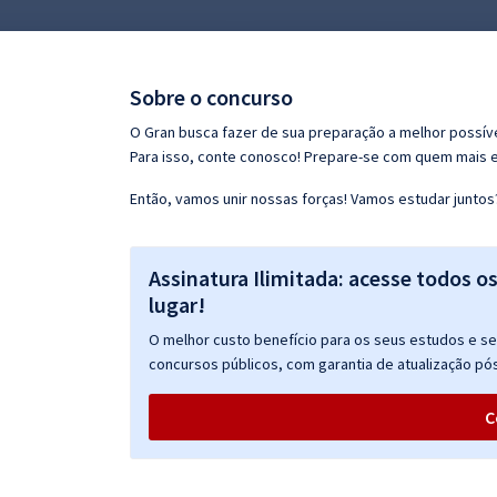
Pós
Graduação
Sobre o concurso
OAB
O Gran busca fazer de sua preparação a melhor possíve
Para isso, conte conosco! Prepare-se com quem mais 
Mentorias
Então, vamos unir nossas forças! Vamos estudar juntos
Questões grátis
Assinatura Ilimitada: acesse todos o
Conteúdo gratuito
lugar!
Blog
O melhor custo benefício para os seus estudos e seu
Aprovados
concursos públicos, com garantia de atualização pós
C
Atendimento