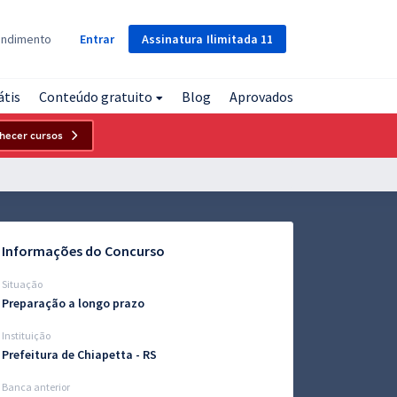
Assinatura
Ilimitada
11
endimento
Entrar
átis
Conteúdo gratuito
Blog
Aprovados
hecer cursos
Informações do Concurso
Situação
Preparação a longo prazo
Instituição
Prefeitura de Chiapetta - RS
Banca anterior