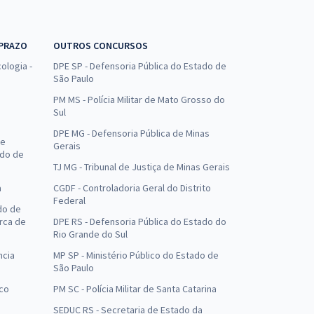
 PRAZO
OUTROS CONCURSOS
ologia -
DPE SP - Defensoria Pública do Estado de
São Paulo
PM MS - Polícia Militar de Mato Grosso do
Sul
DPE MG - Defensoria Pública de Minas
de
Gerais
ado de
TJ MG - Tribunal de Justiça de Minas Gerais
a
CGDF - Controladoria Geral do Distrito
Federal
do de
arca de
DPE RS - Defensoria Pública do Estado do
Rio Grande do Sul
ncia
MP SP - Ministério Público do Estado de
São Paulo
uco
PM SC - Polícia Militar de Santa Catarina
SEDUC RS - Secretaria de Estado da