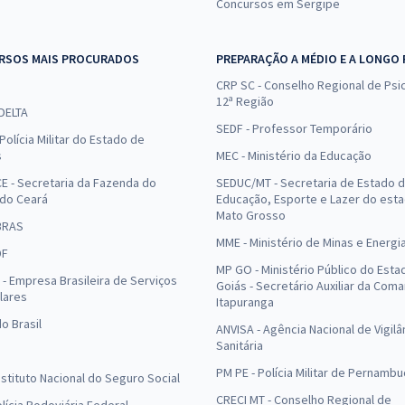
Concursos em Sergipe
RSOS MAIS PROCURADOS
PREPARAÇÃO A MÉDIO E A LONGO
CRP SC - Conselho Regional de Psic
12ª Região
 DELTA
SEDF - Professor Temporário
Polícia Militar do Estado de
s
MEC - Ministério da Educação
E - Secretaria da Fazenda do
SEDUC/MT - Secretaria de Estado 
 do Ceará
Educação, Esporte e Lazer do est
Mato Grosso
BRAS
MME - Ministério de Minas e Energi
DF
MP GO - Ministério Público do Esta
- Empresa Brasileira de Serviços
Goiás - Secretário Auxiliar da Com
lares
Itapuranga
o Brasil
ANVISA - Agência Nacional de Vigilâ
Sanitária
PM PE - Polícia Militar de Pernamb
Instituto Nacional do Seguro Social
CRECI MT - Conselho Regional de