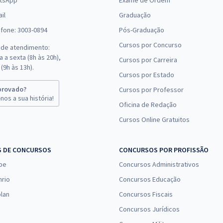
tsApp
Exame de Ordem
il
Graduação
efone: 3003-0894
Pós-Graduação
Cursos por Concurso
 de atendimento:
 a sexta (8h às 20h),
Cursos por Carreira
(9h às 13h).
Cursos por Estado
provado?
Cursos por Professor
nos a sua história!
Oficina de Redação
Cursos Online Gratuitos
S DE CONCURSOS
CONCURSOS POR PROFISSÃO
pe
Concursos Administrativos
nrio
Concursos Educação
lan
Concursos Fiscais
Concursos Jurídicos