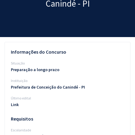
Canindé - PI
Pós
Graduação
OAB
Mentorias
Informações do Concurso
Questões grátis
Situação
Preparação a longo prazo
Conteúdo gratuito
Instituição
Blog
Prefeitura de Conceição do Canindé - PI
Aprovados
Último edital
Link
Atendimento
Requisitos
Escolaridade