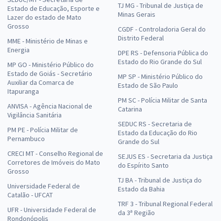
TJ MG - Tribunal de Justiça de
Estado de Educação, Esporte e
Minas Gerais
Lazer do estado de Mato
Grosso
CGDF - Controladoria Geral do
Distrito Federal
MME - Ministério de Minas e
Energia
DPE RS - Defensoria Pública do
Estado do Rio Grande do Sul
MP GO - Ministério Público do
Estado de Goiás - Secretário
MP SP - Ministério Público do
Auxiliar da Comarca de
Estado de São Paulo
Itapuranga
PM SC - Polícia Militar de Santa
ANVISA - Agência Nacional de
Catarina
Vigilância Sanitária
SEDUC RS - Secretaria de
PM PE - Polícia Militar de
Estado da Educação do Rio
Pernambuco
Grande do Sul
CRECI MT - Conselho Regional de
SEJUS ES - Secretaria da Justiça
Corretores de Imóveis do Mato
do Espírito Santo
Grosso
TJ BA - Tribunal de Justiça do
Universidade Federal de
Estado da Bahia
Catalão - UFCAT
TRF 3 - Tribunal Regional Federal
UFR - Universidade Federal de
da 3ª Região
Rondonópolis