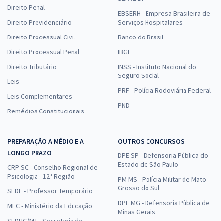
Direito Penal
EBSERH - Empresa Brasileira de
Direito Previdenciário
Serviços Hospitalares
Direito Processual Civil
Banco do Brasil
Direito Processual Penal
IBGE
Direito Tributário
INSS - Instituto Nacional do
Seguro Social
Leis
PRF - Polícia Rodoviária Federal
Leis Complementares
PND
Remédios Constitucionais
PREPARAÇÃO A MÉDIO E A
OUTROS CONCURSOS
LONGO PRAZO
DPE SP - Defensoria Pública do
Estado de São Paulo
CRP SC - Conselho Regional de
Psicologia - 12ª Região
PM MS - Polícia Militar de Mato
Grosso do Sul
SEDF - Professor Temporário
DPE MG - Defensoria Pública de
MEC - Ministério da Educação
Minas Gerais
SEDUC/MT - Secretaria de