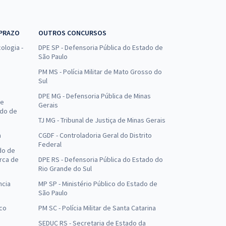
 PRAZO
OUTROS CONCURSOS
ologia -
DPE SP - Defensoria Pública do Estado de
São Paulo
PM MS - Polícia Militar de Mato Grosso do
Sul
DPE MG - Defensoria Pública de Minas
de
Gerais
ado de
TJ MG - Tribunal de Justiça de Minas Gerais
a
CGDF - Controladoria Geral do Distrito
Federal
do de
arca de
DPE RS - Defensoria Pública do Estado do
Rio Grande do Sul
ncia
MP SP - Ministério Público do Estado de
São Paulo
uco
PM SC - Polícia Militar de Santa Catarina
SEDUC RS - Secretaria de Estado da