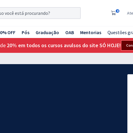
0
At
20% OFF
Pós
Graduação
OAB
Mentorias
Questões gr
 de
20% em todos os cursos avulsos do site SÓ HOJE!
Con