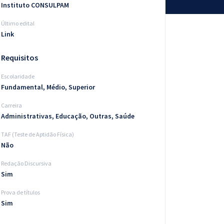
Instituto CONSULPAM
Último edital
Link
Requisitos
Escolaridade
Fundamental, Médio, Superior
Carreira
Administrativas, Educação, Outras, Saúde
TAF (Teste de Aptidão Física)
Não
Redação Discursiva
Sim
Prova de títulos
Sim