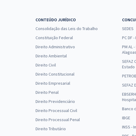
CONTEÚDO JURÍDICO
CONCU
Consolidação das Leis do Trabalho
SEDES
Constituição Federal
PC DF -
Direito Administrativo
PM AL - 
Alagoa
Direito Ambiental
SEFAZ C
Direito Civil
Estado
Direito Constitucional
PETRO
Direito Empresarial
SEFAZ 
Direito Penal
EBSERH 
Hospita
Direito Previdenciário
Banco d
Direito Processual Civil
IBGE
Direito Processual Penal
INSS - 
Direito Tributário