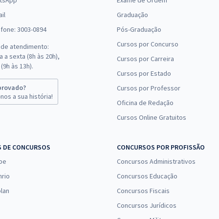
tsApp
Exame de Ordem
il
Graduação
efone: 3003-0894
Pós-Graduação
Cursos por Concurso
 de atendimento:
 a sexta (8h às 20h),
Cursos por Carreira
(9h às 13h).
Cursos por Estado
provado?
Cursos por Professor
nos a sua história!
Oficina de Redação
Cursos Online Gratuitos
S DE CONCURSOS
CONCURSOS POR PROFISSÃO
pe
Concursos Administrativos
nrio
Concursos Educação
lan
Concursos Fiscais
Concursos Jurídicos