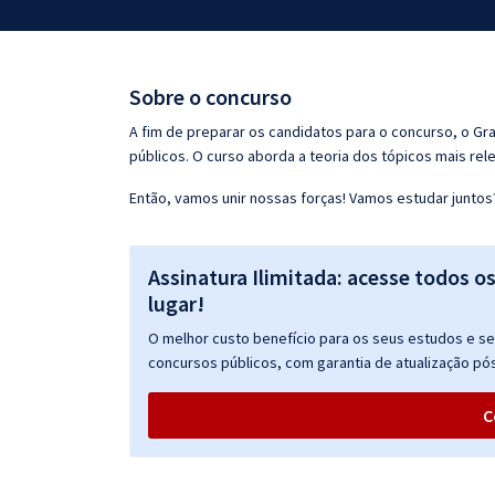
Pós
Graduação
Sobre o concurso
OAB
A fim de preparar os candidatos para o concurso, o G
públicos. O curso aborda a teoria dos tópicos mais rele
Mentorias
Então, vamos unir nossas forças! Vamos estudar juntos
Questões grátis
Assinatura Ilimitada: acesse todos o
Conteúdo gratuito
lugar!
Blog
O melhor custo benefício para os seus estudos e seu
Aprovados
concursos públicos, com garantia de atualização pós
C
Atendimento