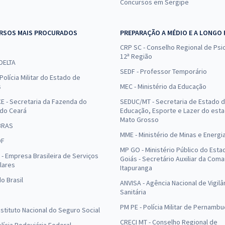
Concursos em Sergipe
RSOS MAIS PROCURADOS
PREPARAÇÃO A MÉDIO E A LONGO
CRP SC - Conselho Regional de Psic
12ª Região
 DELTA
SEDF - Professor Temporário
Polícia Militar do Estado de
s
MEC - Ministério da Educação
E - Secretaria da Fazenda do
SEDUC/MT - Secretaria de Estado 
 do Ceará
Educação, Esporte e Lazer do est
Mato Grosso
BRAS
MME - Ministério de Minas e Energi
DF
MP GO - Ministério Público do Esta
- Empresa Brasileira de Serviços
Goiás - Secretário Auxiliar da Com
lares
Itapuranga
o Brasil
ANVISA - Agência Nacional de Vigilâ
Sanitária
PM PE - Polícia Militar de Pernamb
Instituto Nacional do Seguro Social
CRECI MT - Conselho Regional de