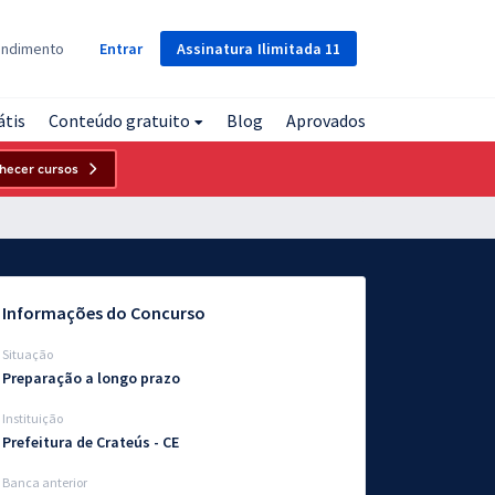
Assinatura
Ilimitada
11
endimento
Entrar
átis
Conteúdo gratuito
Blog
Aprovados
hecer cursos
Informações do Concurso
Situação
Preparação a longo prazo
Instituição
Prefeitura de Crateús - CE
Banca anterior