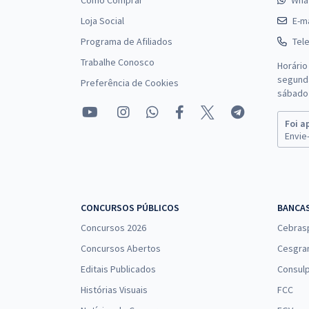
Como Comprar
Wha
Loja Social
E-ma
Programa de Afiliados
Tel
Trabalhe Conosco
Horário
segunda
Preferência de Cookies
sábado 
Foi a
Envie-
CONCURSOS PÚBLICOS
BANCA
Concursos 2026
Cebras
Concursos Abertos
Cesgra
Editais Publicados
Consulp
Histórias Visuais
FCC