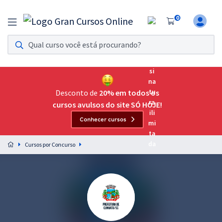
0
Assinatura Ilimitada 11
Acesso a todos os cursos. Teste grátis por 7 dias!
Assinatura OAB Até Passar
Acesso ilimitado a toda preparação para o Exame da
Desconto de
20% em todos os
Ordem, até você passar!
cursos avulsos do site SÓ HOJE!
Conhecer cursos
Residências Multiprofissionais
Preparação completa e intensiva para as principais
Cursos por Concurso
residências em saúde do Brasil
Concursos
Assinatura Ilimitada
Cursos 20% OFF