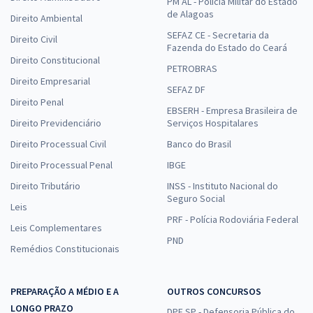
PM AL - Polícia Militar do Estado
de Alagoas
Direito Ambiental
SEFAZ CE - Secretaria da
Direito Civil
Fazenda do Estado do Ceará
Direito Constitucional
PETROBRAS
Direito Empresarial
SEFAZ DF
Direito Penal
EBSERH - Empresa Brasileira de
Direito Previdenciário
Serviços Hospitalares
Direito Processual Civil
Banco do Brasil
Direito Processual Penal
IBGE
Direito Tributário
INSS - Instituto Nacional do
Seguro Social
Leis
PRF - Polícia Rodoviária Federal
Leis Complementares
PND
Remédios Constitucionais
PREPARAÇÃO A MÉDIO E A
OUTROS CONCURSOS
LONGO PRAZO
DPE SP - Defensoria Pública do