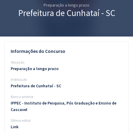
Preparação a longo prazo
Pós
Prefeitura de Cunhataí - SC
Graduação
OAB
Mentorias
Informações do Concurso
Questões grátis
Situação
Preparação a longo prazo
Conteúdo gratuito
Instituição
Blog
Prefeitura de Cunhataí - SC
Aprovados
Banca anterior
IPPEC - Instituto de Pesquisa, Pós Graduação e Ensino de
Cascavel
Atendimento
Último edital
Link