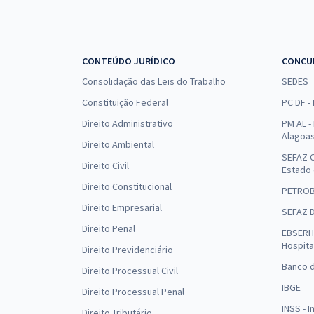
CONTEÚDO JURÍDICO
CONCU
Consolidação das Leis do Trabalho
SEDES
Constituição Federal
PC DF -
Direito Administrativo
PM AL - 
Alagoa
Direito Ambiental
SEFAZ C
Direito Civil
Estado
Direito Constitucional
PETRO
Direito Empresarial
SEFAZ 
Direito Penal
EBSERH 
Hospita
Direito Previdenciário
Banco d
Direito Processual Civil
IBGE
Direito Processual Penal
INSS - 
Direito Tributário