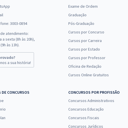
tsApp
Exame de Ordem
il
Graduação
efone: 3003-0894
Pós-Graduação
Cursos por Concurso
 de atendimento:
 a sexta (8h às 20h),
Cursos por Carreira
(9h às 13h).
Cursos por Estado
provado?
Cursos por Professor
nos a sua história!
Oficina de Redação
Cursos Online Gratuitos
S DE CONCURSOS
CONCURSOS POR PROFISSÃO
pe
Concursos Administrativos
nrio
Concursos Educação
lan
Concursos Fiscais
Concursos Jurídicos