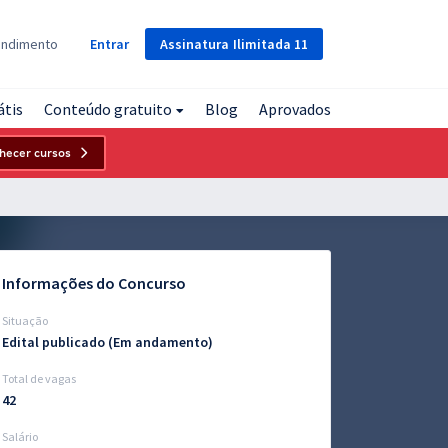
Assinatura
Ilimitada
11
endimento
Entrar
átis
Conteúdo gratuito
Blog
Aprovados
hecer cursos
Informações do Concurso
Situação
Edital publicado (Em andamento)
Total de vagas
42
Salário