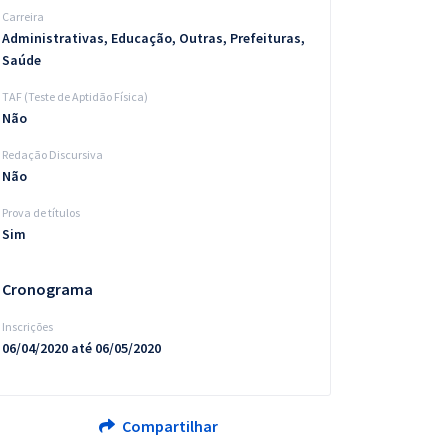
Carreira
Administrativas, Educação, Outras, Prefeituras,
Saúde
TAF (Teste de Aptidão Física)
Não
Redação Discursiva
Não
Prova de títulos
Sim
Cronograma
Inscrições
06/04/2020 até 06/05/2020
Compartilhar