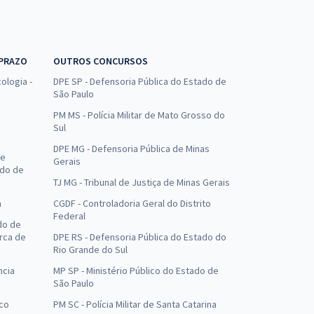
 PRAZO
OUTROS CONCURSOS
ologia -
DPE SP - Defensoria Pública do Estado de
São Paulo
PM MS - Polícia Militar de Mato Grosso do
Sul
DPE MG - Defensoria Pública de Minas
de
Gerais
ado de
TJ MG - Tribunal de Justiça de Minas Gerais
a
CGDF - Controladoria Geral do Distrito
Federal
do de
arca de
DPE RS - Defensoria Pública do Estado do
Rio Grande do Sul
ncia
MP SP - Ministério Público do Estado de
São Paulo
uco
PM SC - Polícia Militar de Santa Catarina