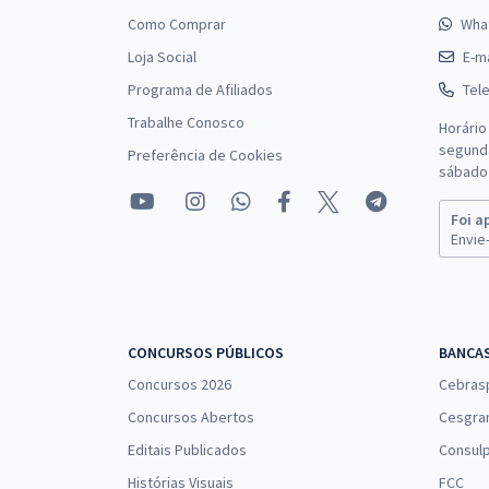
Como Comprar
Wha
Loja Social
E-ma
Programa de Afiliados
Tel
Trabalhe Conosco
Horário
segunda
Preferência de Cookies
sábado 
Foi a
Envie-
CONCURSOS PÚBLICOS
BANCA
Concursos 2026
Cebras
Concursos Abertos
Cesgra
Editais Publicados
Consulp
Histórias Visuais
FCC