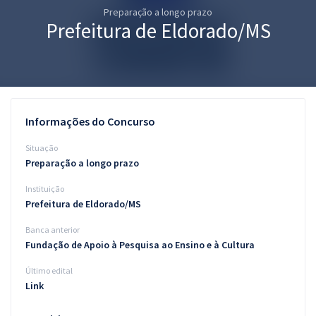
Preparação a longo prazo
Pós
Prefeitura de Eldorado/MS
Graduação
OAB
Mentorias
Informações do Concurso
Questões grátis
Situação
Preparação a longo prazo
Conteúdo gratuito
Instituição
Blog
Prefeitura de Eldorado/MS
Aprovados
Banca anterior
Fundação de Apoio à Pesquisa ao Ensino e à Cultura
Atendimento
Último edital
Link