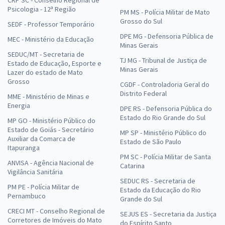
CRP SC - Conselho Regional de
Psicologia - 12ª Região
PM MS - Polícia Militar de Mato
Grosso do Sul
SEDF - Professor Temporário
DPE MG - Defensoria Pública de
MEC - Ministério da Educação
Minas Gerais
SEDUC/MT - Secretaria de
TJ MG - Tribunal de Justiça de
Estado de Educação, Esporte e
Minas Gerais
Lazer do estado de Mato
Grosso
CGDF - Controladoria Geral do
Distrito Federal
MME - Ministério de Minas e
Energia
DPE RS - Defensoria Pública do
Estado do Rio Grande do Sul
MP GO - Ministério Público do
Estado de Goiás - Secretário
MP SP - Ministério Público do
Auxiliar da Comarca de
Estado de São Paulo
Itapuranga
PM SC - Polícia Militar de Santa
ANVISA - Agência Nacional de
Catarina
Vigilância Sanitária
SEDUC RS - Secretaria de
PM PE - Polícia Militar de
Estado da Educação do Rio
Pernambuco
Grande do Sul
CRECI MT - Conselho Regional de
SEJUS ES - Secretaria da Justiça
Corretores de Imóveis do Mato
do Espírito Santo