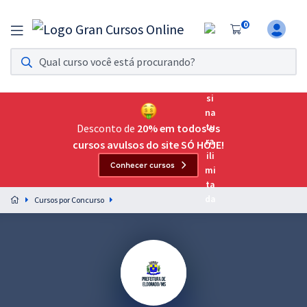
0
Assinatura Ilimitada 11
Acesso a todos os cursos. Teste grátis por 7 dias!
Assinatura OAB Até Passar
Acesso ilimitado a toda preparação para o Exame da
Desconto de
20% em todos os
Ordem, até você passar!
cursos avulsos do site SÓ HOJE!
Conhecer cursos
Residências Multiprofissionais
Preparação completa e intensiva para as principais
Cursos por Concurso
residências em saúde do Brasil
Concursos
Assinatura Ilimitada
Cursos 20% OFF