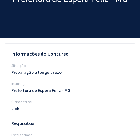
Pós
Graduação
OAB
Mentorias
Informações do Concurso
Questões grátis
Situação
Preparação a longo prazo
Conteúdo gratuito
Instituição
Blog
Prefeitura de Espera Feliz - MG
Aprovados
Último edital
Link
Atendimento
Requisitos
Escolaridade