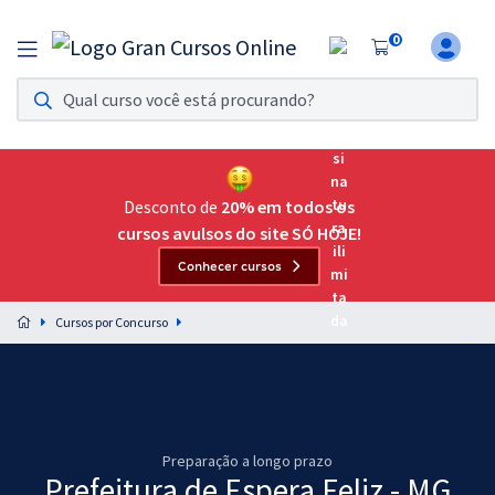
0
Assinatura Ilimitada 11
Acesso a todos os cursos. Teste grátis por 7 dias!
Assinatura OAB Até Passar
Acesso ilimitado a toda preparação para o Exame da
Desconto de
20% em todos os
Ordem, até você passar!
cursos avulsos do site SÓ HOJE!
Conhecer cursos
Residências Multiprofissionais
Preparação completa e intensiva para as principais
Cursos por Concurso
residências em saúde do Brasil
Concursos
Assinatura Ilimitada
Preparação a longo prazo
Cursos 20% OFF
Prefeitura de Espera Feliz - MG