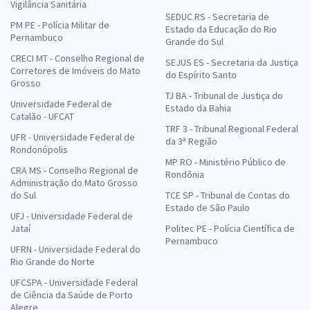
Vigilância Sanitária
SEDUC RS - Secretaria de
PM PE - Polícia Militar de
Estado da Educação do Rio
Pernambuco
Grande do Sul
CRECI MT - Conselho Regional de
SEJUS ES - Secretaria da Justiça
Corretores de Imóveis do Mato
do Espírito Santo
Grosso
TJ BA - Tribunal de Justiça do
Universidade Federal de
Estado da Bahia
Catalão - UFCAT
TRF 3 - Tribunal Regional Federal
UFR - Universidade Federal de
da 3ª Região
Rondonópolis
MP RO - Ministério Público de
CRA MS - Conselho Regional de
Rondônia
Administração do Mato Grosso
do Sul
TCE SP - Tribunal de Contas do
Estado de São Paulo
UFJ - Universidade Federal de
Jataí
Politec PE - Polícia Científica de
Pernambuco
UFRN - Universidade Federal do
Rio Grande do Norte
UFCSPA - Universidade Federal
de Ciência da Saúde de Porto
Alegre