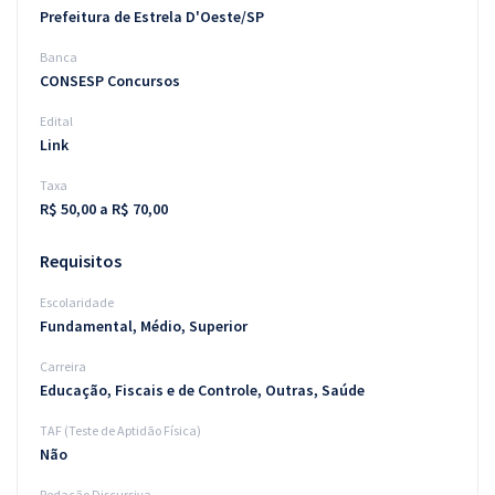
Prefeitura de Estrela D'Oeste/SP
Banca
CONSESP Concursos
Edital
Link
Taxa
R$ 50,00 a R$ 70,00
Requisitos
Escolaridade
Fundamental, Médio, Superior
Carreira
Educação, Fiscais e de Controle, Outras, Saúde
TAF (Teste de Aptidão Física)
Não
Redação Discursiva