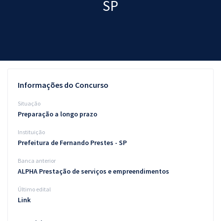
SP
Pós
Graduação
OAB
Mentorias
Informações do Concurso
Questões grátis
Situação
Preparação a longo prazo
Conteúdo gratuito
Instituição
Blog
Prefeitura de Fernando Prestes - SP
Aprovados
Banca anterior
ALPHA Prestação de serviços e empreendimentos
Atendimento
Último edital
Link