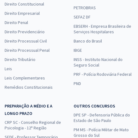
Direito Constitucional
PETROBRAS
Direito Empresarial
SEFAZ DF
Direito Penal
EBSERH - Empresa Brasileira de
Direito Previdenciário
Serviços Hospitalares
Direito Processual Civil
Banco do Brasil
Direito Processual Penal
IBGE
Direito Tributário
INSS - Instituto Nacional do
Seguro Social
Leis
PRF - Polícia Rodoviária Federal
Leis Complementares
PND
Remédios Constitucionais
PREPARAÇÃO A MÉDIO E A
OUTROS CONCURSOS
LONGO PRAZO
DPE SP - Defensoria Pública do
Estado de São Paulo
CRP SC - Conselho Regional de
Psicologia - 12ª Região
PM MS - Polícia Militar de Mato
Grosso do Sul
SEDF - Professor Temporário