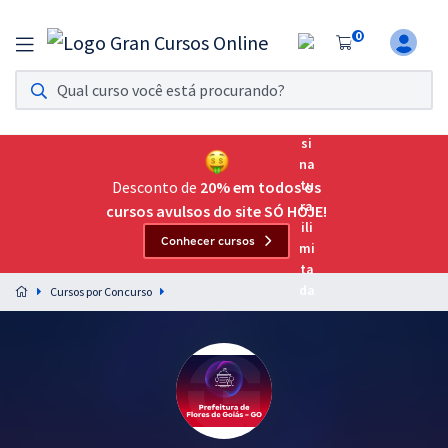
0
Assinatura Ilimitada 11
Acesso a todos os cursos. Teste grátis por 7 dias!
Assinatura OAB Até Passar
Acesso ilimitado a toda preparação para o Exame da
Desconto de
20% em todos os
Ordem, até você passar!
cursos avulsos do site SÓ HOJE!
Conhecer cursos
Residências Multiprofissionais
Preparação completa e intensiva para as principais
Cursos por Concurso
residências em saúde do Brasil
Concursos
Assinatura Ilimitada
Cursos 20% OFF