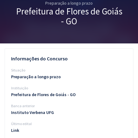
Preparação a longo prazo
Pós
Prefeitura de Flores de Goiás
Graduação
- GO
OAB
Mentorias
Informações do Concurso
Questões grátis
Situação
Conteúdo gratuito
Preparação a longo prazo
Instituição
Blog
Prefeitura de Flores de Goiás - GO
Aprovados
Banca anterior
Instituto Verbena UFG
Atendimento
Último edital
Link