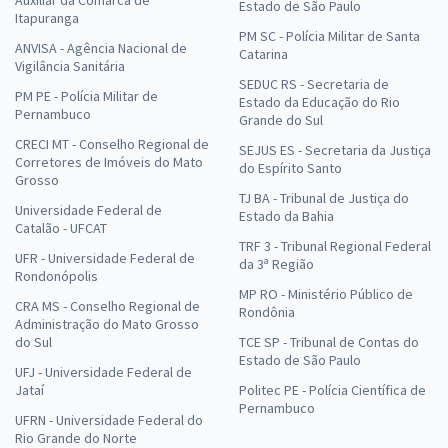
Auxiliar da Comarca de
Estado de São Paulo
Itapuranga
PM SC - Polícia Militar de Santa
ANVISA - Agência Nacional de
Catarina
Vigilância Sanitária
SEDUC RS - Secretaria de
PM PE - Polícia Militar de
Estado da Educação do Rio
Pernambuco
Grande do Sul
CRECI MT - Conselho Regional de
SEJUS ES - Secretaria da Justiça
Corretores de Imóveis do Mato
do Espírito Santo
Grosso
TJ BA - Tribunal de Justiça do
Universidade Federal de
Estado da Bahia
Catalão - UFCAT
TRF 3 - Tribunal Regional Federal
UFR - Universidade Federal de
da 3ª Região
Rondonópolis
MP RO - Ministério Público de
CRA MS - Conselho Regional de
Rondônia
Administração do Mato Grosso
do Sul
TCE SP - Tribunal de Contas do
Estado de São Paulo
UFJ - Universidade Federal de
Jataí
Politec PE - Polícia Científica de
Pernambuco
UFRN - Universidade Federal do
Rio Grande do Norte