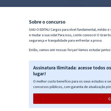
Pós
Graduação
Sobre o concurso
OAB
SAIU O EDITAL! Cargos para nível fundamental, médio e 
e mudar a sua vida! Para isso, conte conosco! O Gran b
Mentorias
segurança e tranquilidade para enfrentar a prova.
Então, vamos unir nossas forças! Vamos estudar juntos
Questões grátis
Conteúdo gratuito
Assinatura Ilimitada: acesse todos o
Blog
lugar!
Aprovados
O melhor custo benefício para os seus estudos e seu
concursos públicos, com garantia de atualização pós
Atendimento
C