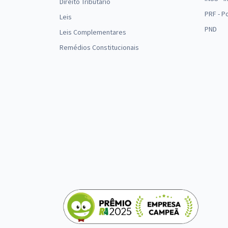
Direito Tributário
PRF - P
Leis
PND
Leis Complementares
Remédios Constitucionais