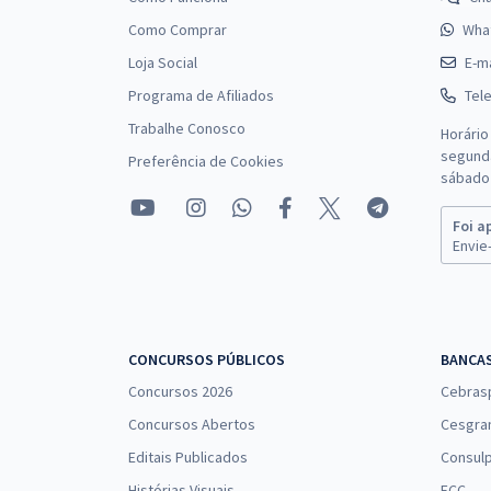
Como Comprar
Wha
Loja Social
E-ma
Programa de Afiliados
Tel
Trabalhe Conosco
Horário
segunda
Preferência de Cookies
sábado 
Foi a
Envie-
CONCURSOS PÚBLICOS
BANCA
Concursos 2026
Cebras
Concursos Abertos
Cesgra
Editais Publicados
Consulp
Histórias Visuais
FCC