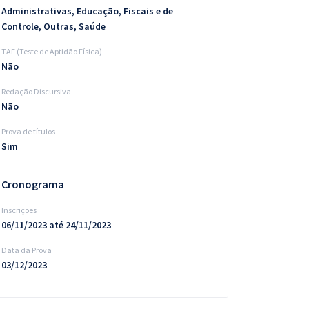
Administrativas, Educação, Fiscais e de
Controle, Outras, Saúde
TAF (Teste de Aptidão Física)
Não
Redação Discursiva
Não
Prova de títulos
Sim
Cronograma
Inscrições
06/11/2023 até 24/11/2023
Data da Prova
03/12/2023