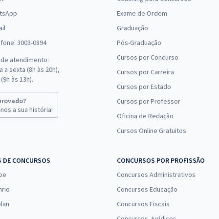
tsApp
Exame de Ordem
il
Graduação
efone: 3003-0894
Pós-Graduação
Cursos por Concurso
 de atendimento:
 a sexta (8h às 20h),
Cursos por Carreira
(9h às 13h).
Cursos por Estado
provado?
Cursos por Professor
nos a sua história!
Oficina de Redação
Cursos Online Gratuitos
S DE CONCURSOS
CONCURSOS POR PROFISSÃO
pe
Concursos Administrativos
nrio
Concursos Educação
lan
Concursos Fiscais
Concursos Jurídicos