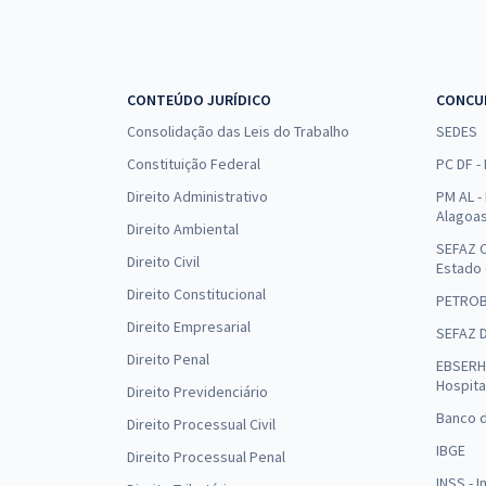
CONTEÚDO JURÍDICO
CONCU
Consolidação das Leis do Trabalho
SEDES
Constituição Federal
PC DF -
Direito Administrativo
PM AL - 
Alagoa
Direito Ambiental
SEFAZ C
Direito Civil
Estado
Direito Constitucional
PETRO
Direito Empresarial
SEFAZ 
Direito Penal
EBSERH 
Hospita
Direito Previdenciário
Banco d
Direito Processual Civil
IBGE
Direito Processual Penal
INSS - 