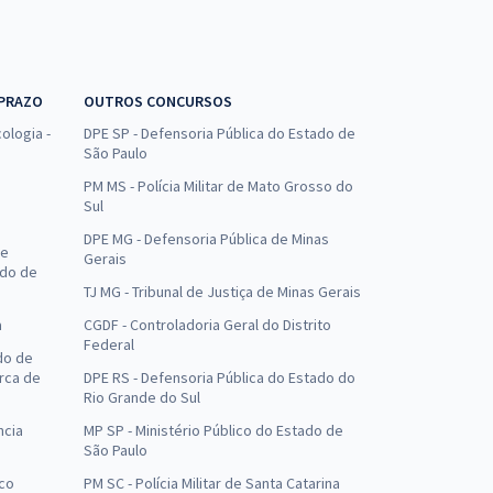
 PRAZO
OUTROS CONCURSOS
ologia -
DPE SP - Defensoria Pública do Estado de
São Paulo
PM MS - Polícia Militar de Mato Grosso do
Sul
DPE MG - Defensoria Pública de Minas
de
Gerais
ado de
TJ MG - Tribunal de Justiça de Minas Gerais
a
CGDF - Controladoria Geral do Distrito
Federal
do de
arca de
DPE RS - Defensoria Pública do Estado do
Rio Grande do Sul
ncia
MP SP - Ministério Público do Estado de
São Paulo
uco
PM SC - Polícia Militar de Santa Catarina