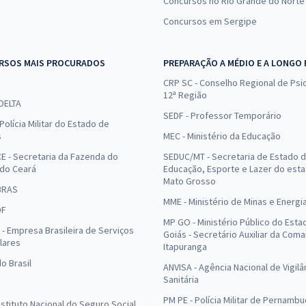
Concursos no Rio Grande do Norte
Concursos em Sergipe
RSOS MAIS PROCURADOS
PREPARAÇÃO A MÉDIO E A LONGO
CRP SC - Conselho Regional de Psic
12ª Região
 DELTA
SEDF - Professor Temporário
Polícia Militar do Estado de
s
MEC - Ministério da Educação
E - Secretaria da Fazenda do
SEDUC/MT - Secretaria de Estado 
 do Ceará
Educação, Esporte e Lazer do est
Mato Grosso
BRAS
MME - Ministério de Minas e Energi
DF
MP GO - Ministério Público do Esta
- Empresa Brasileira de Serviços
Goiás - Secretário Auxiliar da Com
lares
Itapuranga
o Brasil
ANVISA - Agência Nacional de Vigilâ
Sanitária
PM PE - Polícia Militar de Pernamb
Instituto Nacional do Seguro Social