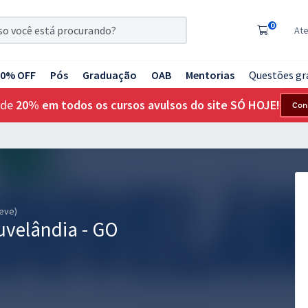
0
At
20% OFF
Pós
Graduação
OAB
Mentorias
Questões gr
 de
20% em todos os cursos avulsos do site SÓ HOJE!
Con
reve)
uvelândia - GO