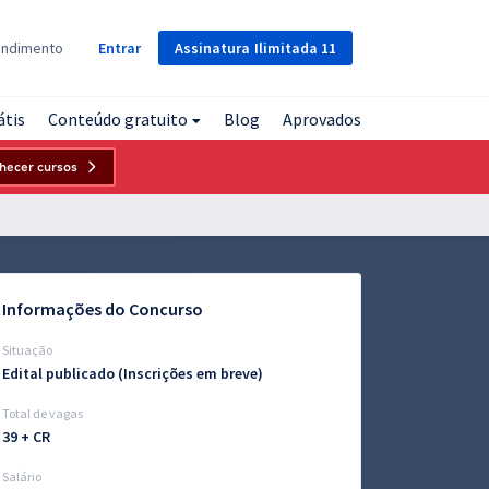
Assinatura
Ilimitada
11
endimento
Entrar
átis
Conteúdo gratuito
Blog
Aprovados
hecer cursos
Informações do Concurso
Situação
Edital publicado (Inscrições em breve)
Total de vagas
39 + CR
Salário