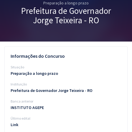
Preparação a longo prazo
Pós
Prefeitura de Governador
Graduação
Jorge Teixeira - RO
OAB
Mentorias
Informações do Concurso
Questões grátis
Situação
Conteúdo gratuito
Preparação a longo prazo
Instituição
Blog
Prefeitura de Governador Jorge Teixeira - RO
Aprovados
Banca anterior
INSTITUTO AGEPE
Atendimento
Último edital
Link