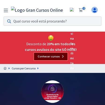
0
Assinatura Ilimitada 11
Acesso a todos os cursos. Teste grátis por 7 dias!
Assinatura OAB Até Passar
Acesso ilimitado a toda preparação para o Exame da
Desconto de
20% em todos os
Ordem, até você passar!
cursos avulsos do site SÓ HOJE!
Conhecer cursos
Residências Multiprofissionais
Preparação completa e intensiva para as principais
Cursos por Concurso
residências em saúde do Brasil
Concursos
Assinatura Ilimitada
Cursos 20% OFF