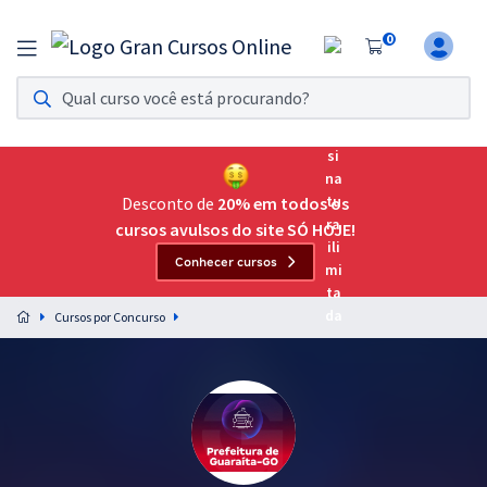
0
Assinatura Ilimitada 11
Acesso a todos os cursos. Teste grátis por 7 dias!
Assinatura OAB Até Passar
Acesso ilimitado a toda preparação para o Exame da
Desconto de
20% em todos os
Ordem, até você passar!
cursos avulsos do site SÓ HOJE!
Conhecer cursos
Residências Multiprofissionais
Preparação completa e intensiva para as principais
Cursos por Concurso
residências em saúde do Brasil
Concursos
Assinatura Ilimitada
Cursos 20% OFF