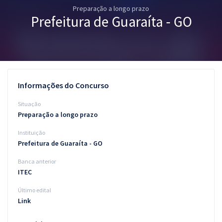
Preparação a longo prazo
Pós
Prefeitura de Guaraíta - GO
Graduação
OAB
Mentorias
Informações do Concurso
Questões grátis
Situação
Preparação a longo prazo
Conteúdo gratuito
Instituição
Blog
Prefeitura de Guaraíta - GO
Aprovados
Banca anterior
ITEC
Atendimento
Último edital
Link