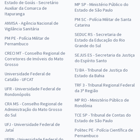
Estado de Goiás - Secretário
MP SP - Ministério Público do
Auxiliar da Comarca de
Estado de São Paulo
Itapuranga
PM SC - Polícia Militar de Santa
ANVISA - Agência Nacional de
Catarina
Vigilância Sanitária
SEDUC RS - Secretaria de
PM PE - Polícia Militar de
Estado da Educação do Rio
Pernambuco
Grande do Sul
CRECI MT - Conselho Regional de
SEJUS ES - Secretaria da Justiça
Corretores de Imóveis do Mato
do Espírito Santo
Grosso
TJ BA - Tribunal de Justiça do
Universidade Federal de
Estado da Bahia
Catalão - UFCAT
TRF 3 - Tribunal Regional Federal
UFR - Universidade Federal de
da 3ª Região
Rondonópolis
MP RO - Ministério Público de
CRA MS - Conselho Regional de
Rondônia
Administração do Mato Grosso
do Sul
TCE SP - Tribunal de Contas do
Estado de São Paulo
UFJ - Universidade Federal de
Jataí
Politec PE - Polícia Científica de
Pernambuco
UFRN - Universidade Federal do