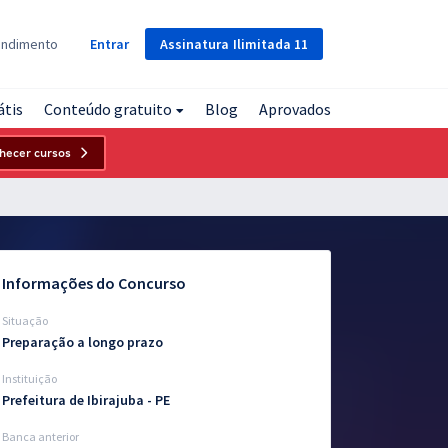
Assinatura
Ilimitada
11
endimento
Entrar
átis
Conteúdo gratuito
Blog
Aprovados
hecer cursos
Informações do Concurso
Situação
Preparação a longo prazo
Instituição
Prefeitura de Ibirajuba - PE
Banca anterior