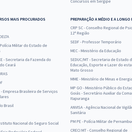
Concursos em Sergipe
RSOS MAIS PROCURADOS
PREPARAÇÃO A MÉDIO E A LONGO
CRP SC - Conselho Regional de Psic
12ª Região
 DELTA
SEDF - Professor Temporário
Polícia Militar do Estado de
s
MEC - Ministério da Educação
E - Secretaria da Fazenda do
SEDUC/MT - Secretaria de Estado 
 do Ceará
Educação, Esporte e Lazer do est
Mato Grosso
BRAS
MME - Ministério de Minas e Energi
DF
MP GO - Ministério Público do Esta
- Empresa Brasileira de Serviços
Goiás - Secretário Auxiliar da Com
lares
Itapuranga
o Brasil
ANVISA - Agência Nacional de Vigilâ
Sanitária
PM PE - Polícia Militar de Pernamb
Instituto Nacional do Seguro Social
CRECI MT - Conselho Regional de