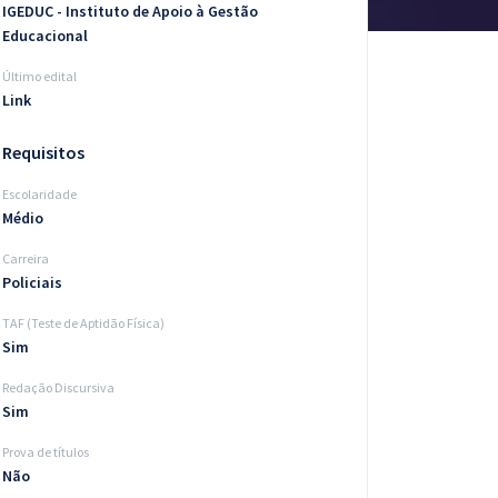
IGEDUC - Instituto de Apoio à Gestão
Educacional
Último edital
Link
Requisitos
Escolaridade
Médio
Carreira
Policiais
TAF (Teste de Aptidão Física)
Sim
Redação Discursiva
Sim
Prova de títulos
Não