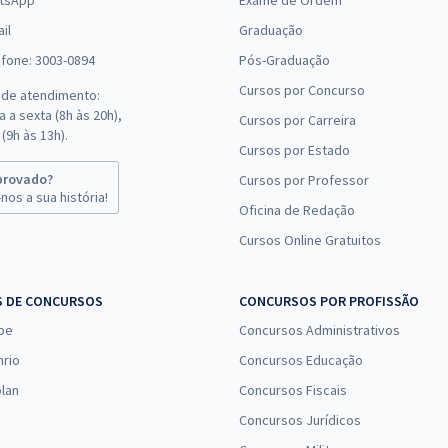
tsApp
Exame de Ordem
il
Graduação
efone: 3003-0894
Pós-Graduação
Cursos por Concurso
 de atendimento:
 a sexta (8h às 20h),
Cursos por Carreira
(9h às 13h).
Cursos por Estado
provado?
Cursos por Professor
nos a sua história!
Oficina de Redação
Cursos Online Gratuitos
S DE CONCURSOS
CONCURSOS POR PROFISSÃO
pe
Concursos Administrativos
nrio
Concursos Educação
lan
Concursos Fiscais
Concursos Jurídicos