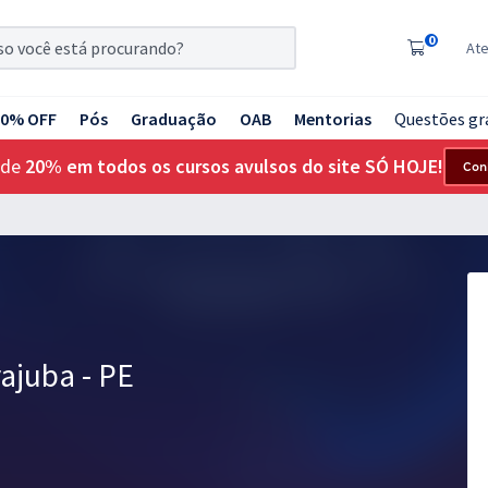
0
At
20% OFF
Pós
Graduação
OAB
Mentorias
Questões gr
 de
20% em todos os cursos avulsos do site SÓ HOJE!
Con
rajuba - PE