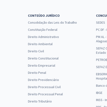
CONTEÚDO JURÍDICO
CONCU
Consolidação das Leis do Trabalho
SEDES
Constituição Federal
PC DF -
Direito Administrativo
PM AL - 
Alagoa
Direito Ambiental
SEFAZ C
Direito Civil
Estado
Direito Constitucional
PETRO
Direito Empresarial
SEFAZ 
Direito Penal
EBSERH 
Hospita
Direito Previdenciário
Banco d
Direito Processual Civil
IBGE
Direito Processual Penal
INSS - 
Direito Tributário