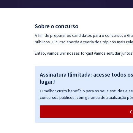
Pós
Graduação
Sobre o concurso
OAB
A fim de preparar os candidatos para o concurso, o G
públicos. O curso aborda a teoria dos tópicos mais rele
Mentorias
Então, vamos unir nossas forças! Vamos estudar juntos
Questões grátis
Assinatura Ilimitada: acesse todos o
Conteúdo gratuito
lugar!
Blog
O melhor custo benefício para os seus estudos e seu
Aprovados
concursos públicos, com garantia de atualização pós
C
Atendimento