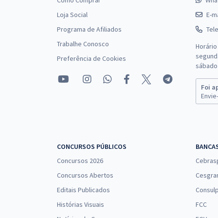
Como Comprar
Wha
Loja Social
E-ma
Programa de Afiliados
Tel
Trabalhe Conosco
Horário
segunda
Preferência de Cookies
sábado 
Foi a
Envie-
CONCURSOS PÚBLICOS
BANCA
Concursos 2026
Cebras
Concursos Abertos
Cesgra
Editais Publicados
Consulp
Histórias Visuais
FCC