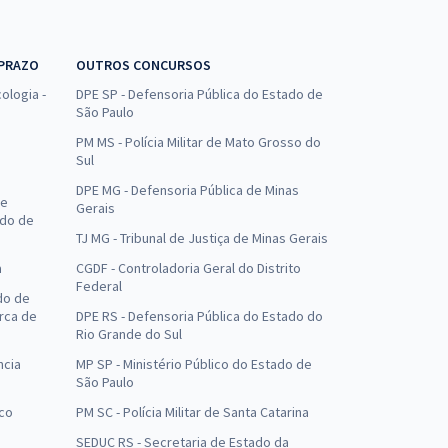
 PRAZO
OUTROS CONCURSOS
ologia -
DPE SP - Defensoria Pública do Estado de
São Paulo
PM MS - Polícia Militar de Mato Grosso do
Sul
DPE MG - Defensoria Pública de Minas
de
Gerais
ado de
TJ MG - Tribunal de Justiça de Minas Gerais
a
CGDF - Controladoria Geral do Distrito
Federal
do de
arca de
DPE RS - Defensoria Pública do Estado do
Rio Grande do Sul
ncia
MP SP - Ministério Público do Estado de
São Paulo
uco
PM SC - Polícia Militar de Santa Catarina
SEDUC RS - Secretaria de Estado da