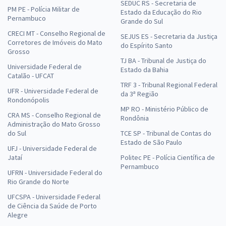
SEDUC RS - Secretaria de
PM PE - Polícia Militar de
Estado da Educação do Rio
Pernambuco
Grande do Sul
CRECI MT - Conselho Regional de
SEJUS ES - Secretaria da Justiça
Corretores de Imóveis do Mato
do Espírito Santo
Grosso
TJ BA - Tribunal de Justiça do
Universidade Federal de
Estado da Bahia
Catalão - UFCAT
TRF 3 - Tribunal Regional Federal
UFR - Universidade Federal de
da 3ª Região
Rondonópolis
MP RO - Ministério Público de
CRA MS - Conselho Regional de
Rondônia
Administração do Mato Grosso
do Sul
TCE SP - Tribunal de Contas do
Estado de São Paulo
UFJ - Universidade Federal de
Jataí
Politec PE - Polícia Científica de
Pernambuco
UFRN - Universidade Federal do
Rio Grande do Norte
UFCSPA - Universidade Federal
de Ciência da Saúde de Porto
Alegre