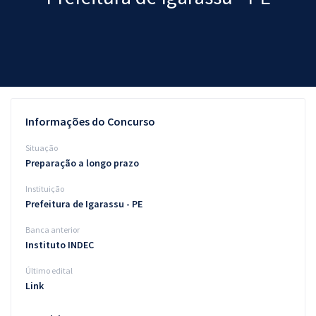
Pós
Graduação
OAB
Mentorias
Informações do Concurso
Questões grátis
Situação
Preparação a longo prazo
Conteúdo gratuito
Instituição
Blog
Prefeitura de Igarassu - PE
Aprovados
Banca anterior
Instituto INDEC
Atendimento
Último edital
Link