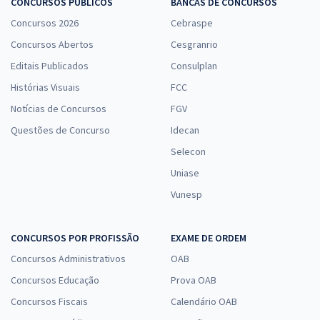
CONCURSOS PÚBLICOS
BANCAS DE CONCURSOS
Concursos 2026
Cebraspe
Concursos Abertos
Cesgranrio
Editais Publicados
Consulplan
Histórias Visuais
FCC
Notícias de Concursos
FGV
Questões de Concurso
Idecan
Selecon
Uniase
Vunesp
CONCURSOS POR PROFISSÃO
EXAME DE ORDEM
Concursos Administrativos
OAB
Concursos Educação
Prova OAB
Concursos Fiscais
Calendário OAB