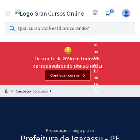
0
Assinatura Ilimitada 11
Acesso a todos os cursos. Teste grátis por 7 dias!
Assinatura OAB Até Passar
Acesso ilimitado a toda preparação para o Exame da
Desconto de
20% em todos os
Ordem, até você passar!
cursos avulsos do site SÓ HOJE!
Conhecer cursos
Residências Multiprofissionais
Preparação completa e intensiva para as principais
Cursos por Concurso
residências em saúde do Brasil
Concursos
Assinatura Ilimitada
Preparação a longo prazo
Cursos 20% OFF
Prefeitura de Igarassu - PE