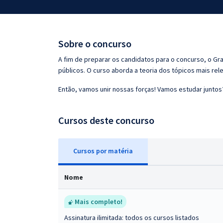
Pós
Graduação
Sobre o concurso
OAB
A fim de preparar os candidatos para o concurso, o G
públicos. O curso aborda a teoria dos tópicos mais rele
Mentorias
Então, vamos unir nossas forças! Vamos estudar juntos
Questões grátis
Cursos deste concurso
Conteúdo gratuito
Blog
Cursos
p
or matéria
Aprovados
Nome
Atendimento
Mais completo!
Assinatura ilimitada: todos os cursos listados