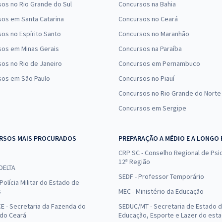
os no Rio Grande do Sul
Concursos na Bahia
os em Santa Catarina
Concursos no Ceará
os no Espírito Santo
Concursos no Maranhão
sos em Minas Gerais
Concursos na Paraíba
os no Rio de Janeiro
Concursos em Pernambuco
sos em São Paulo
Concursos no Piauí
Concursos no Rio Grande do Norte
Concursos em Sergipe
RSOS MAIS PROCURADOS
PREPARAÇÃO A MÉDIO E A LONGO
CRP SC - Conselho Regional de Psic
12ª Região
 DELTA
SEDF - Professor Temporário
Polícia Militar do Estado de
s
MEC - Ministério da Educação
E - Secretaria da Fazenda do
SEDUC/MT - Secretaria de Estado 
 do Ceará
Educação, Esporte e Lazer do est