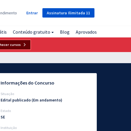
Assinatura
Ilimitada
11
endimento
Entrar
átis
Conteúdo gratuito
Blog
Aprovados
hecer cursos
Informações do Concurso
Situação
Edital publicado (Em andamento)
Estado
SE
Instituição