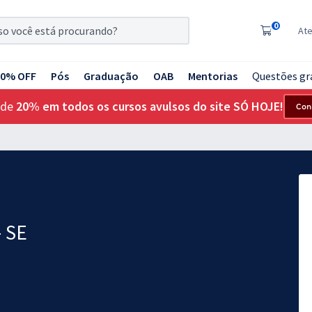
0
At
20% OFF
Pós
Graduação
OAB
Mentorias
Questões gr
 de
20% em todos os cursos avulsos do site SÓ HOJE!
Con
- SE