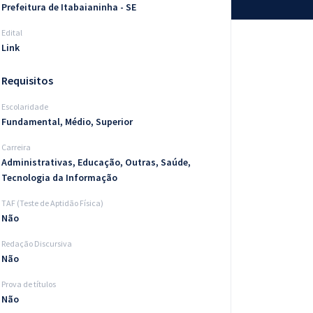
Prefeitura de Itabaianinha - SE
Edital
Link
Requisitos
Escolaridade
Fundamental, Médio, Superior
Carreira
Administrativas, Educação, Outras, Saúde,
Tecnologia da Informação
TAF (Teste de Aptidão Física)
Não
Redação Discursiva
Não
Prova de títulos
Não