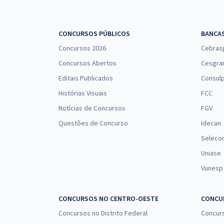
CONCURSOS PÚBLICOS
BANCA
Concursos 2026
Cebras
Concursos Abertos
Cesgra
Editais Publicados
Consulp
Histórias Visuais
FCC
Notícias de Concursos
FGV
Questões de Concurso
Idecan
Seleco
Uniase
Vunesp
CONCURSOS NO CENTRO-OESTE
CONCUR
Concursos no Distrito Federal
Concur