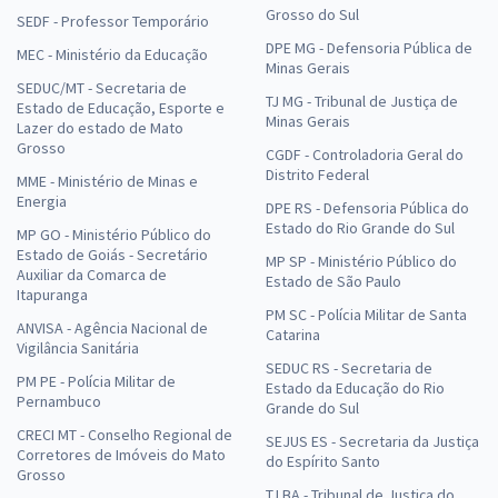
Grosso do Sul
SEDF - Professor Temporário
DPE MG - Defensoria Pública de
MEC - Ministério da Educação
Minas Gerais
SEDUC/MT - Secretaria de
TJ MG - Tribunal de Justiça de
Estado de Educação, Esporte e
Minas Gerais
Lazer do estado de Mato
Grosso
CGDF - Controladoria Geral do
Distrito Federal
MME - Ministério de Minas e
Energia
DPE RS - Defensoria Pública do
Estado do Rio Grande do Sul
MP GO - Ministério Público do
Estado de Goiás - Secretário
MP SP - Ministério Público do
Auxiliar da Comarca de
Estado de São Paulo
Itapuranga
PM SC - Polícia Militar de Santa
ANVISA - Agência Nacional de
Catarina
Vigilância Sanitária
SEDUC RS - Secretaria de
PM PE - Polícia Militar de
Estado da Educação do Rio
Pernambuco
Grande do Sul
CRECI MT - Conselho Regional de
SEJUS ES - Secretaria da Justiça
Corretores de Imóveis do Mato
do Espírito Santo
Grosso
TJ BA - Tribunal de Justiça do