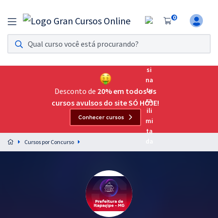
0
Assinatura Ilimitada 11
Acesso a todos os cursos. Teste grátis por 7 dias!
Assinatura OAB Até Passar
Acesso ilimitado a toda preparação para o Exame da
Desconto de
20% em todos os
Ordem, até você passar!
cursos avulsos do site SÓ HOJE!
Conhecer cursos
Residências Multiprofissionais
Preparação completa e intensiva para as principais
Cursos por Concurso
residências em saúde do Brasil
Concursos
Assinatura Ilimitada
Cursos 20% OFF