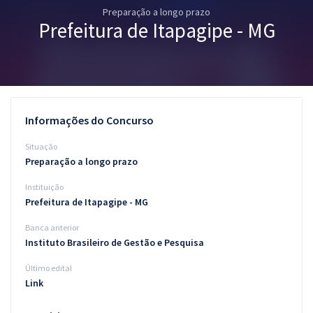
Preparação a longo prazo
Pós
Prefeitura de Itapagipe - MG
Graduação
OAB
Mentorias
Informações do Concurso
Questões grátis
Situação
Preparação a longo prazo
Conteúdo gratuito
Instituição
Blog
Prefeitura de Itapagipe - MG
Aprovados
Banca anterior
Instituto Brasileiro de Gestão e Pesquisa
Atendimento
Último edital
Link