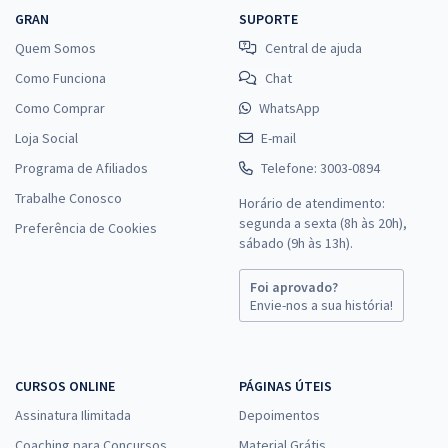
GRAN
SUPORTE
Quem Somos
Central de ajuda
Como Funciona
Chat
Como Comprar
WhatsApp
Loja Social
E-mail
Programa de Afiliados
Telefone: 3003-0894
Trabalhe Conosco
Horário de atendimento:
segunda a sexta (8h às 20h),
Preferência de Cookies
sábado (9h às 13h).
Foi aprovado?
Envie-nos a sua história!
CURSOS ONLINE
PÁGINAS ÚTEIS
Assinatura Ilimitada
Depoimentos
Coaching para Concursos
Material Grátis