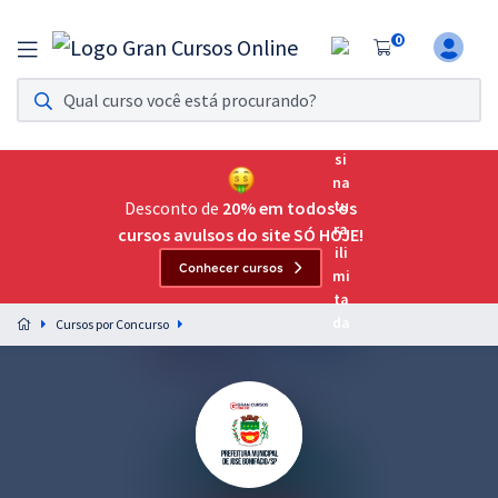
0
Assinatura Ilimitada 11
Acesso a todos os cursos. Teste grátis por 7 dias!
Assinatura OAB Até Passar
Acesso ilimitado a toda preparação para o Exame da
Desconto de
20% em todos os
Ordem, até você passar!
cursos avulsos do site SÓ HOJE!
Conhecer cursos
Residências Multiprofissionais
Preparação completa e intensiva para as principais
Cursos por Concurso
residências em saúde do Brasil
Concursos
Assinatura Ilimitada
Cursos 20% OFF