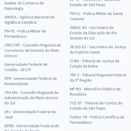
Auxiliar da Comarca de
Estado de São Paulo
Itapuranga
PM SC - Polícia Militar de Santa
ANVISA - Agência Nacional de
Catarina
Vigilância Sanitária
SEDUC RS - Secretaria de
PM PE - Polícia Militar de
Estado da Educação do Rio
Pernambuco
Grande do Sul
CRECI MT - Conselho Regional de
SEJUS ES - Secretaria da Justiça
Corretores de Imóveis do Mato
do Espírito Santo
Grosso
TJ BA - Tribunal de Justiça do
Universidade Federal de
Estado da Bahia
Catalão - UFCAT
TRF 3 - Tribunal Regional Federal
UFR - Universidade Federal de
da 3ª Região
Rondonópolis
MP RO - Ministério Público de
CRA MS - Conselho Regional de
Rondônia
Administração do Mato Grosso
do Sul
TCE SP - Tribunal de Contas do
Estado de São Paulo
UFJ - Universidade Federal de
Jataí
Politec PE - Polícia Científica de
Pernambuco
UFRN - Universidade Federal do