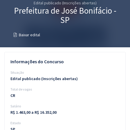
Edital publicado (Inscrições abertas)
Pós
Prefeitura de José Bonifácio -
Graduação
SP
OAB
Baixar edital
Mentorias
Questões grátis
Informações do Concurso
Conteúdo gratuito
Situação
Edital publicado (Inscrições abertas)
Blog
Total de vagas
Aprovados
CR
Salário
Atendimento
R$ 1.463,00 a R$ 16.352,00
Estado
SP