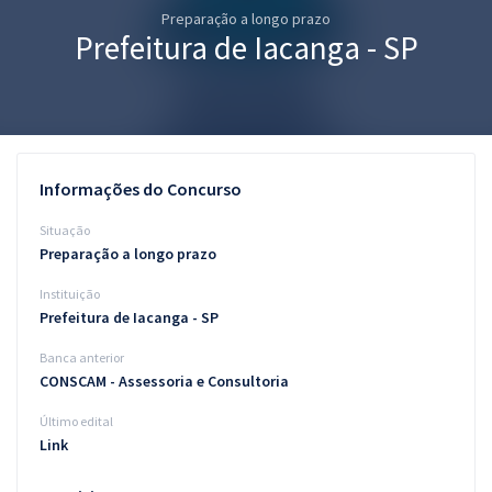
Preparação a longo prazo
Pós
Prefeitura de Iacanga - SP
Graduação
OAB
Mentorias
Informações do Concurso
Questões grátis
Situação
Preparação a longo prazo
Conteúdo gratuito
Instituição
Blog
Prefeitura de Iacanga - SP
Aprovados
Banca anterior
CONSCAM - Assessoria e Consultoria
Atendimento
Último edital
Link