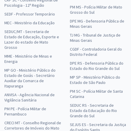
CRP SC - Conselho Regional de
Psicologia - 12ª Região
PM MS - Polícia Militar de Mato
Grosso do Sul
SEDF - Professor Temporário
DPE MG - Defensoria Pública de
MEC - Ministério da Educação
Minas Gerais
SEDUC/MT - Secretaria de
TJ MG - Tribunal de Justiça de
Estado de Educação, Esporte e
Minas Gerais
Lazer do estado de Mato
Grosso
CGDF - Controladoria Geral do
Distrito Federal
MME - Ministério de Minas e
Energia
DPE RS - Defensoria Pública do
Estado do Rio Grande do Sul
MP GO - Ministério Público do
Estado de Goiás - Secretário
MP SP - Ministério Público do
Auxiliar da Comarca de
Estado de São Paulo
Itapuranga
PM SC - Polícia Militar de Santa
ANVISA - Agência Nacional de
Catarina
Vigilância Sanitária
SEDUC RS - Secretaria de
PM PE - Polícia Militar de
Estado da Educação do Rio
Pernambuco
Grande do Sul
CRECI MT - Conselho Regional de
SEJUS ES - Secretaria da Justiça
Corretores de Imóveis do Mato
do Espírito Santo