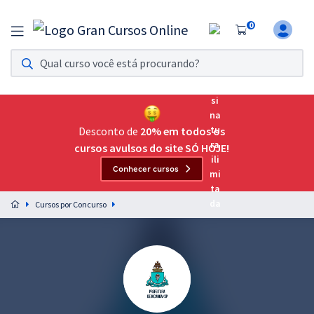
0
Assinatura Ilimitada 11
Acesso a todos os cursos. Teste grátis por 7 dias!
Assinatura OAB Até Passar
Acesso ilimitado a toda preparação para o Exame da
Desconto de
20% em todos os
Ordem, até você passar!
cursos avulsos do site SÓ HOJE!
Conhecer cursos
Residências Multiprofissionais
Preparação completa e intensiva para as principais
Cursos por Concurso
residências em saúde do Brasil
Concursos
Assinatura Ilimitada
Cursos 20% OFF